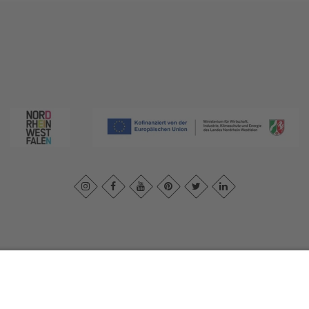
ivacybeleid
|
Verklaring van toegankelijkheid
|
Neem contact met ons o
Sauerland-Tourismus e.V.
Johannes-Hummel-Weg 1
57392
Schmallenberg