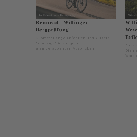
Rennrad - Willinger
Will
Bergprüfung
Wewe
Bril
Kilometerlange Abfahrten und kürzere
"knackige" Anstiege mit
Aussi
atemberaubenden Ausblicken
Dieme
Warste