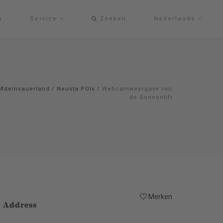
p
Service
Zoeken
Nederlands
#deinsauerland
/
Neusta POIs
/
Webcamweergave van
de Sonnenlift
Merken
Address