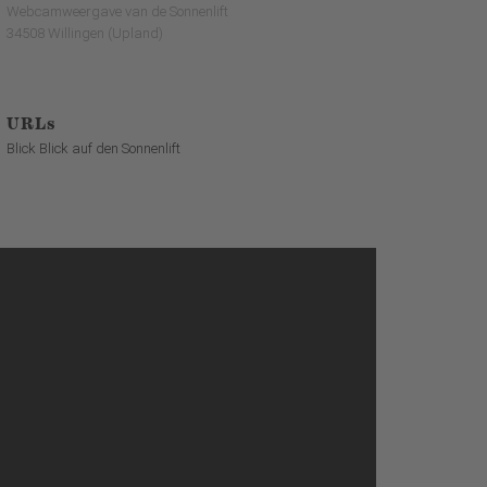
Webcamweergave van de Sonnenlift
34508 Willingen (Upland)
URLs
Blick Blick auf den Sonnenlift