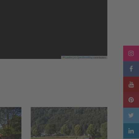
Leaflet
|
©
OpenStreetMap
contributors