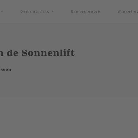
g
Overnachting
Evenementen
Winkel o
 de Sonnenlift
issen