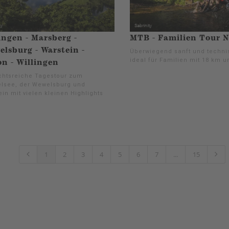
ingen - Marsberg -
MTB - Familien Tour N
lsburg - Warstein -
Überwiegend sanft und technis
ideal für Familien mit 18 km 
on - Willingen
chtsreiche Tagestour zum
lsee, der Wewelsburg und
in mit vielen kleinen Highlights
1
2
3
4
5
6
7
...
15