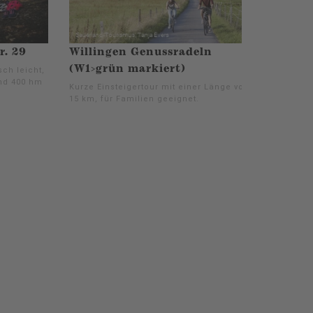
r. 29
Willingen Genussradeln
(W1>grün markiert)
ch leicht,
und 400 hm
Kurze Einsteigertour mit einer Länge von
15 km, für Familien geeignet.