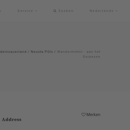
p
Service
Zoeken
Nederlands
deinsauerland
/
Neusta POIs
/
Wandermitmir - aan het
Sorpesee
Merken
Address