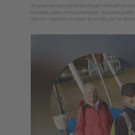
Als je van de natuur en het bos houdt of het zelf wilt ont
wandelen, zeilen of e-mountainbiken - wij bieden je alle
met ons - midden in de natuur en ver weg van het alleda