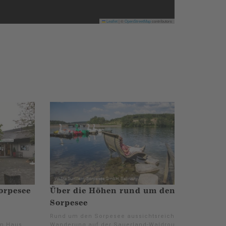
Leaflet
|
©
OpenStreetMap
contributors
orpesee
Über die Höhen rund um den
Sorpesee
Rund um den Sorpesee aussichtsreiche
im Haus
Wanderung auf der Sauerland-Waldroute