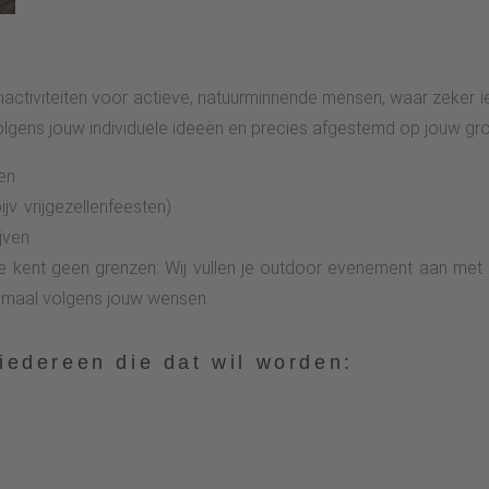
viteiten voor actieve, natuurminnende mensen, waar zeker iets v
lgens jouw individuele ideeën en precies afgestemd op jouw gro
en
v. vrijgezellenfeesten)
jven
e kent geen grenzen: Wij vullen je outdoor evenement aan met b
emaal volgens jouw wensen.
 iedereen die dat wil worden: