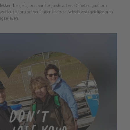
dekken, ben je bij ons aan het juiste adres. Of het nu gaat om
s wat leuk is om samen buiten te doen. Beleef onvergetelijke uren
agse leven.