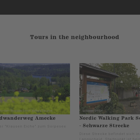
Tours in the neighbourhood
dwanderweg Amecke
Nordic Walking Park S
- Schwarze Strecke
er "Krausen Eiche" zum Sorpesee
Diese Strecke befindet sich in
Langscheid. Startpunkt ist be