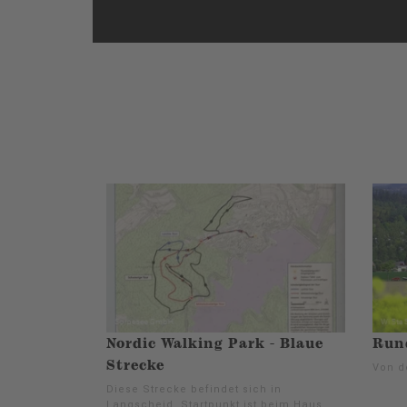
Nordic Walking Park - Blaue
Run
Strecke
Von d
Diese Strecke befindet sich in
Langscheid. Startpunkt ist beim Haus