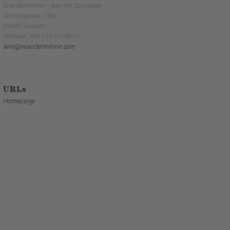
Wandermitmir - aan het Sorpesee
Am Sorpesee 193a
59846 Sundern
Telefoon: +49 179 3418611
ann@wandermitmir.com
URLs
Homepage