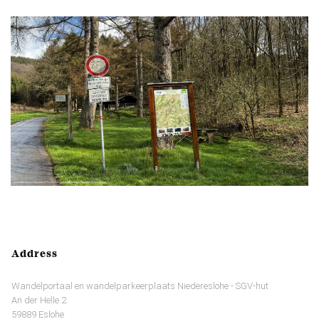
Address
Wandelportaal en wandelparkeerplaats Niedereslohe - SGV-hut
An der Helle 2
59889 Eslohe