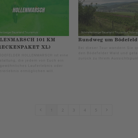
LENMARSCH 101 KM
Rundweg um Bödefeld
RECKENPAKET XL)
Bei dieser Tour wandern Sie q
den Bödefelder Wald und gel
ÖDEFELDER HOLLENMARSCH ist eine
zurück zu Ihrem Aussichtspunk
staltung, die jedem von Euch ein
gewöhnliches Lauferlebnis oder
rerlebnis ermöglichen will.
1
2
3
4
5