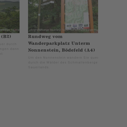
 (B2)
Rundweg vom
Wanderparkplatz Unterm
uer durch
angen dann
Nonnenstein, Bödefeld (A4)
t.
Um den Nonnenstein wandern Sie quer
durch die Wälder des Schmallenberger
Sauerlands.