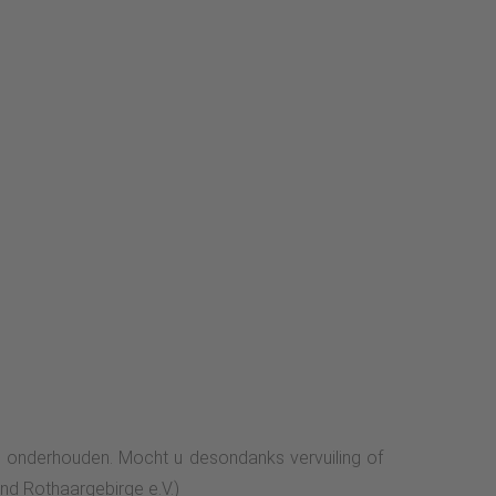
 onderhouden. Mocht u desondanks vervuiling of
nd Rothaargebirge e.V.)