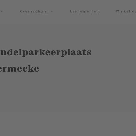
g
Overnachting
Evenementen
Winkel o
ndelparkeerplaats
bermecke