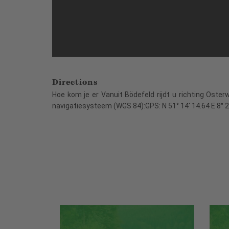
Directions
Hoe kom je er Vanuit Bödefeld rijdt u richting Oste
navigatiesysteem (WGS 84):GPS: N 51° 14' 14.64 E 8°