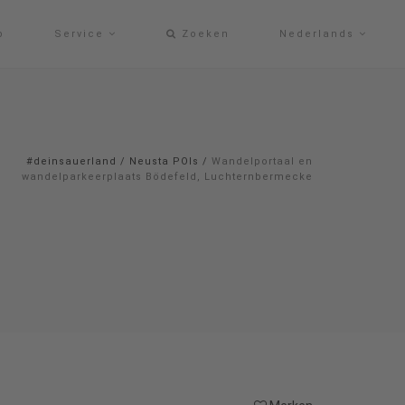
p
Service
Zoeken
Nederlands
#deinsauerland
/
Neusta POIs
/
Wandelportaal en
wandelparkeerplaats Bödefeld, Luchternbermecke