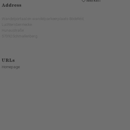
Merken
Address
Wandelportaal en wandelparkeerplaats Bödefeld,
Luchternbermecke
Hunaustraße
57392 Schmallenberg
URLs
Homepage