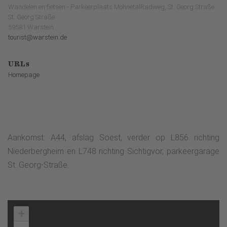
Wandelen en fietsen - Parkeerplaats MöhnetalRadweg, St. Georg Straße
St. Georg Straße
59581 Warstein
tourist@warstein.de
URLs
Homepage
Aankomst: A44, afslag Soest, verder op L856 richting
Niederbergheim en L748 richting Sichtigvor, parkeergarage
St. Georg-Straße.
+