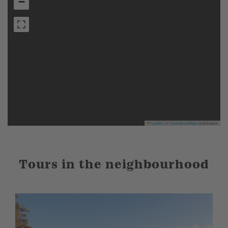
−
Leaflet
|
©
OpenStreetMap
contributors
Tours in the neighbourhood