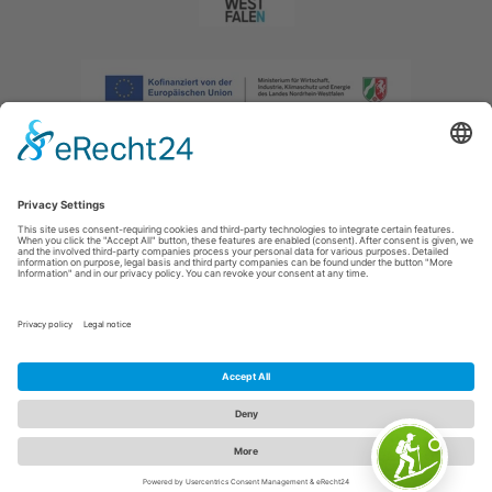
Afdruk
|
Privacybeleid
|
Verklaring van toegankelijkheid
|
Neem
contact met ons op
|
Intranet
Sauerland-Tourismus e.V.
Johannes-Hummel-Weg 1
57392
Schmallenberg
E: info@sauerland.com
Cookie-Einstellungen