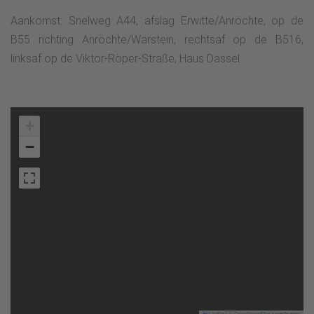
Aankomst: Snelweg A44, afslag Erwitte/Anröchte, op de
B55 richting Anröchte/Warstein, rechtsaf op de B516,
linksaf op de Viktor-Röper-Straße, Haus Dassel
+
−
Leaflet
|
©
OpenStreetMap
contributors