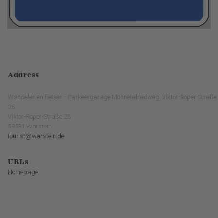
Address
Wandelen en fietsen - Parkeergarage Möhnetalradweg, Viktor-Röper-Straße
26
Viktor-Röper-Straße 26
59581 Warstein
tourist@warstein.de
URLs
Homepage