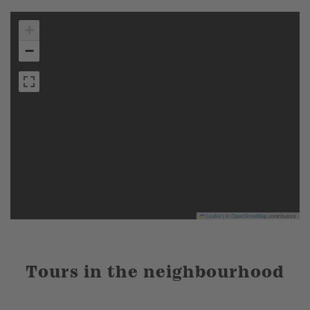
+
−
Leaflet
|
©
OpenStreetMap
contributors
Tours in the neighbourhood