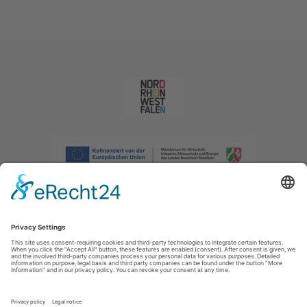
Afdruk
|
Privacybeleid
|
Verklaring van toegankelijkheid
|
Neem
contact met ons op
|
Intranet