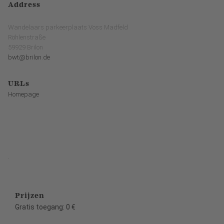
Address
Wandelaars parkeerplaats Voss Madfeld
Röhlenstraße
59929 Brilon
bwt@brilon.de
URLs
Homepage
.
Prijzen
Gratis toegang: 0 €