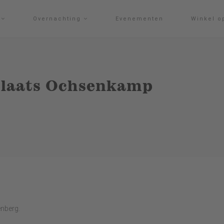
g
Overnachting
Evenementen
Winkel o
plaats Ochsenkamp
enberg.