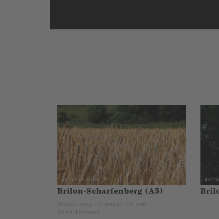
Brilon-Scharfenberg (A5)
Bril
Wanderung nordwestlich von
.
Scharfenberg