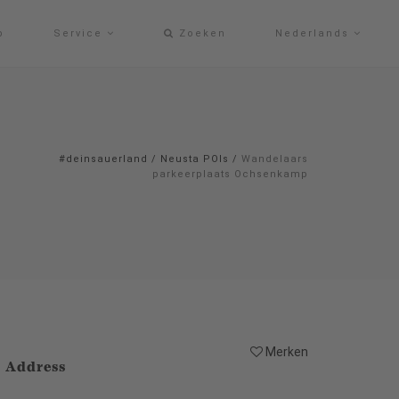
p
Service
Zoeken
Nederlands
#deinsauerland
/
Neusta POIs
/
Wandelaars
parkeerplaats Ochsenkamp
Merken
Address