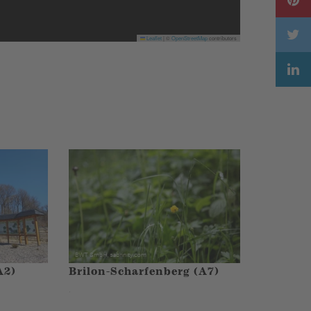
Leaflet
|
©
OpenStreetMap
contributors
A2)
Brilon-Scharfenberg (A7)
.