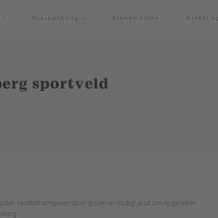
g
Overnachting
Evenementen
Winkel o
berg sportveld
den faciliteit omgeven door groen en nodigt je uit om te genieten
eving.