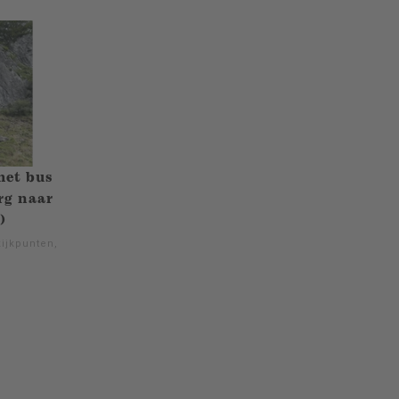
met bus
rg naar
)
kijkpunten,