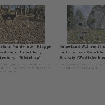
rland-Waldroute - Etappe
Sauerland-Waldroute 
ordroute: Hirschberg
en trein: van Hirschbe
tenberg - Bilsteintal
Bestwig (Westfalenbus
et houtskooldorp naar beneden in
Een speciale boservaring - uit
lsteintal en steeds midden door het
wildpark en een brouwerij
erger Woud