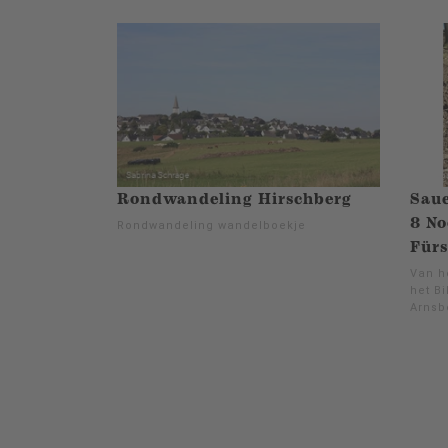
Rondwandeling Hirschberg
Saue
8 No
Rondwandeling wandelboekje
Fürs
Van h
het Bi
Arnsb