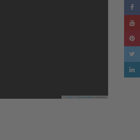
Leaflet
|
©
OpenStreetMap
contributors