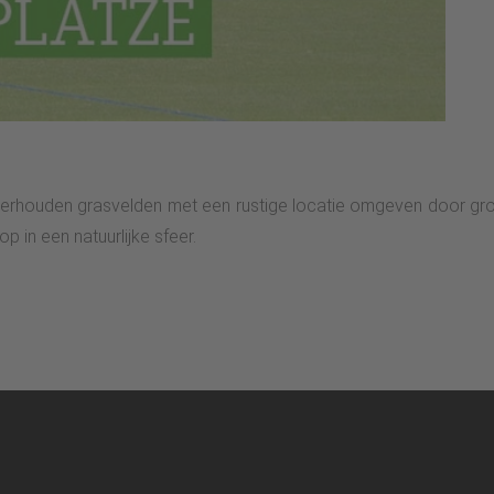
erhouden grasvelden met een rustige locatie omgeven door groe
 in een natuurlijke sfeer.