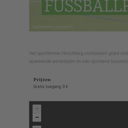
Het sportterrein Hirschberg combineert goed ond
spannende wedstrijden en een sportieve tussenstop
Prijzen
Gratis toegang: 0 €
+
−