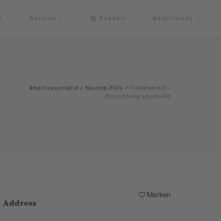
p
Service
Zoeken
Nederlands
#deinsauerland
/
Neusta POIs
/
Voetbalveld -
Hirschberg sportveld
Merken
Address