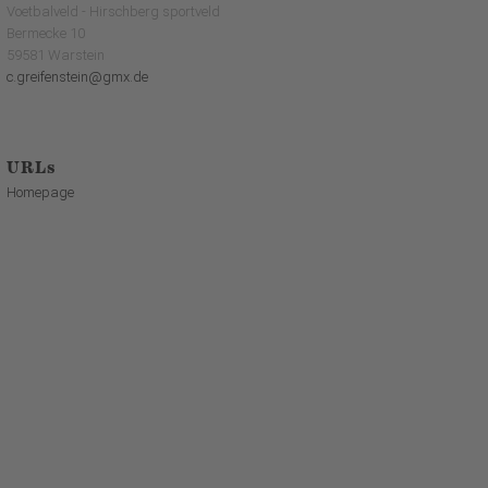
Voetbalveld - Hirschberg sportveld
Bermecke 10
59581 Warstein
c.greifenstein@gmx.de
URLs
Homepage