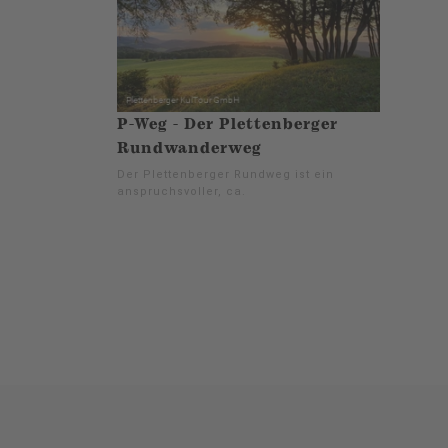
P-Weg - Der Plettenberger
Rundwanderweg
Der Plettenberger Rundweg ist ein
anspruchsvoller, ca.