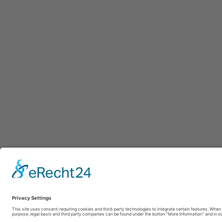
Afdruk
|
Pr