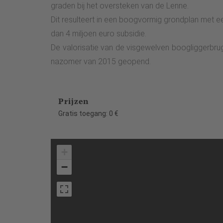
graden bij het oversteken van de Lenne.
Dit resulteert in een boogvormig grondplan met 
dan 4 miljoen euro subsidie.
De valorisatie van de visgewelven boogliggerbrug
nazomer van 2015 geopend.
Prijzen
Gratis toegang: 0 €
+
−