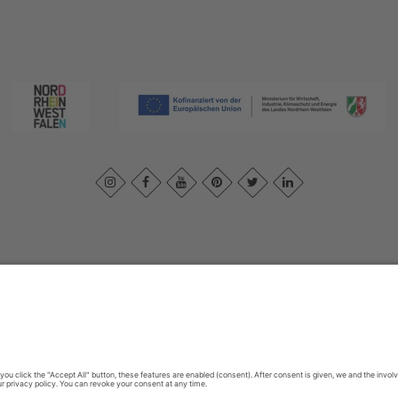
ivacybeleid
|
Verklaring van toegankelijkheid
|
Neem contact met ons o
Sauerland-Tourismus e.V.
Johannes-Hummel-Weg 1
57392
Schmallenberg
E: info@sauerland.com