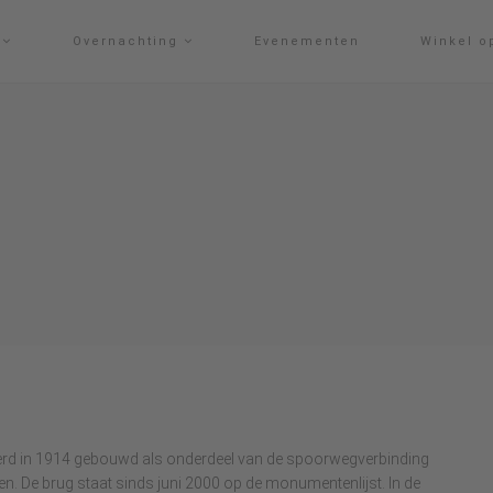
g
Overnachting
Evenementen
Winkel o
 werd in 1914 gebouwd als onderdeel van de spoorwegverbinding
en. De brug staat sinds juni 2000 op de monumentenlijst. In de