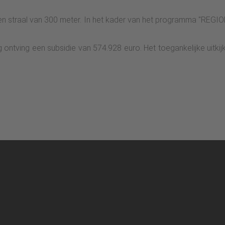
een straal van 300 meter. In het kader van het programma "REG
 ontving een subsidie van 574.928 euro. Het toegankelijke uitk