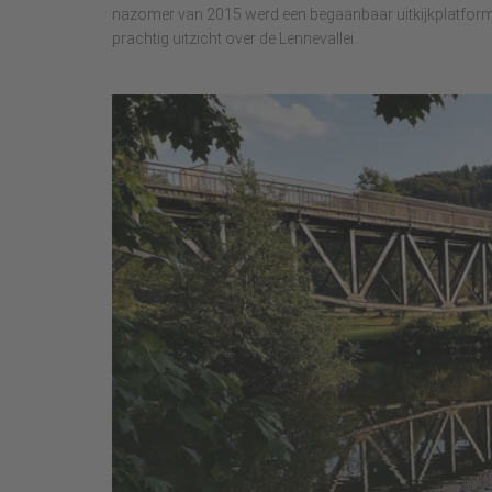
nazomer van 2015 werd een begaanbaar uitkijkplatform 
prachtig uitzicht over de Lennevallei.