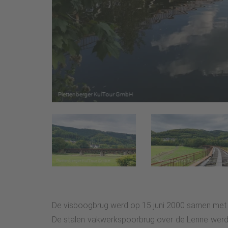
De visboogbrug werd op 15 juni 2000 samen met 
De stalen vakwerkspoorbrug over de Lenne werd g