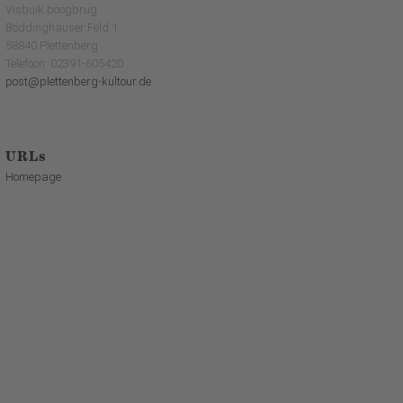
Visbuik boogbrug
Böddinghauser Feld 1
58840 Plettenberg
Telefoon: 02391-605420
post@plettenberg-kultour.de
URLs
Homepage