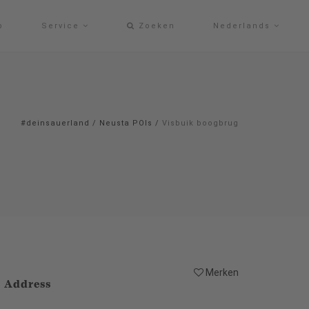
p
Service
Zoeken
Nederlands
#deinsauerland
/
Neusta POIs
/
Visbuik boogbrug
Merken
Address