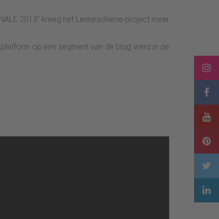
IONALE 2013" kreeg het Lenneschiene-project meer
ijkplatform op één segment van de brug werd in de