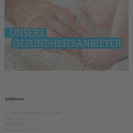
Address
Verslavingspreventie district Soest
Hoher Weg 1-3
59494 Soest
Telefoon: 02921 30 2137