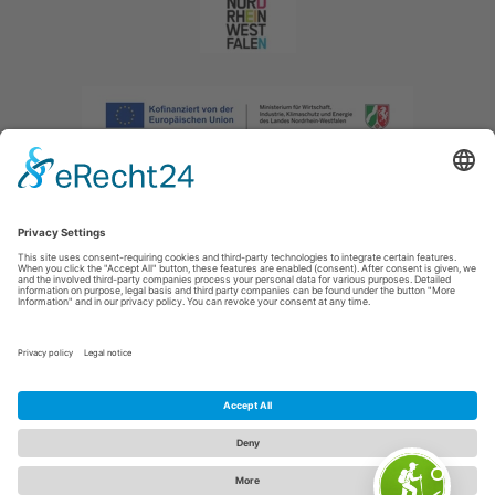
Afdruk
|
Privacybeleid
|
Verklaring van toegankelijkheid
|
Neem
contact met ons op
|
Intranet
Sauerland-Tourismus e.V.
Johannes-Hummel-Weg 1
57392
Schmallenberg
E: info@sauerland.com
Cookie-Einstellungen