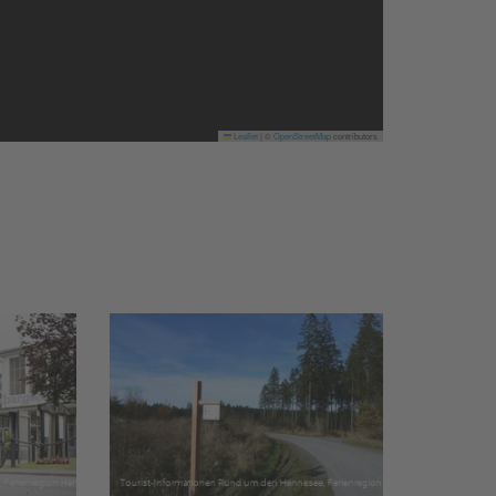
Leaflet
|
©
OpenStreetMap
contributors