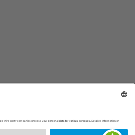
p
|
Intranet