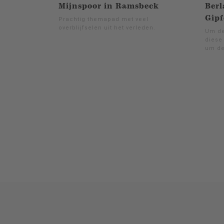
Mijnspoor in Ramsbeck
Ber
Gipf
Prachtig themapad met veel
overblijfselen uit het verleden.
Um de
diese
um den