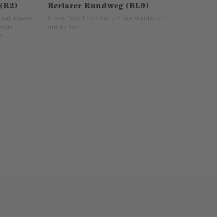
(R2)
Berlarer Rundweg (BL9)
 auf einem
Diese Tour führt Sie um die Wälder rund
wegs
um Berlar .
on