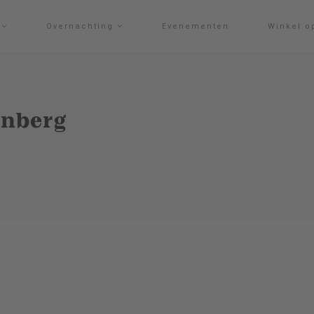
g
Overnachting
Evenementen
Winkel o
enberg