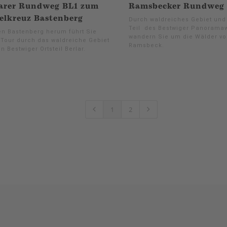
larer Rundweg BL1 zum
Ramsbecker Rundweg 
elkreuz Bastenberg
Durch waldreiches Gebiet und
Teil des Bestwiger Panorama
n Bastenberg herum führt Sie
wandern Sie um die Wälder v
 Tour durch das waldreiche Gebiet
Ramsbeck.
 Bestwiger Ortsteil Berlar.
1
2