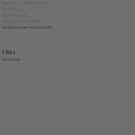
Topkruis op de Bastenberg
Bastenberg
59909 Bestwig
Telefoon: 02904-712810
info@hennesee-sauerland.de
URLs
Homepage