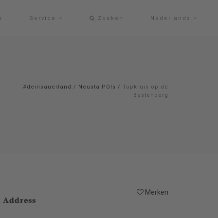
p
Service
Zoeken
Nederlands
#deinsauerland
/
Neusta POIs
/
Topkruis op de
Bastenberg
Merken
Address