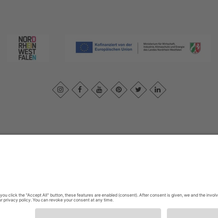
ivacybeleid
|
Verklaring van toegankelijkheid
|
Neem contact met ons o
Sauerland-Tourismus e.V.
Johannes-Hummel-Weg 1
57392
Schmallenberg
E: info@sauerland.com
Cookie-Einstellungen