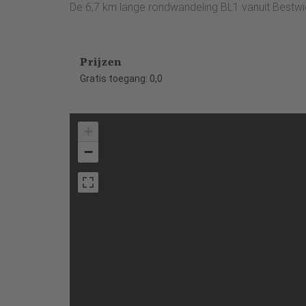
De 6,7 km lange rondwandeling BL1 vanuit Bestwig 
Prijzen
Gratis toegang: 0,0
+
−