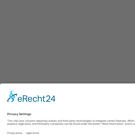
Afdruk
|
Pr