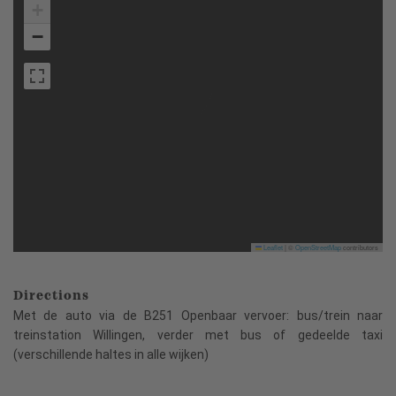
+
−
Leaflet
|
©
OpenStreetMap
contributors
Directions
Met de auto via de B251 Openbaar vervoer: bus/trein naar
treinstation Willingen, verder met bus of gedeelde taxi
(verschillende haltes in alle wijken)