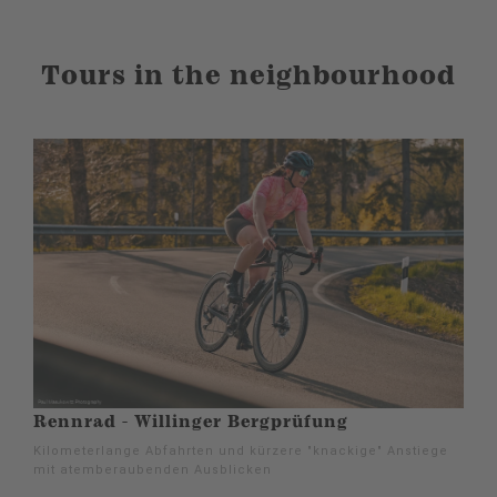
Tours in the neighbourhood
Rennrad - Willinger Bergprüfung
Kilometerlange Abfahrten und kürzere "knackige" Anstiege
mit atemberaubenden Ausblicken