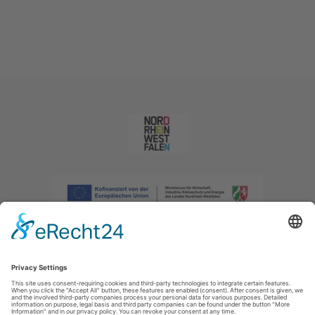
Afdruk
|
Privacybeleid
|
Verklaring van toegankelijkheid
|
Neem