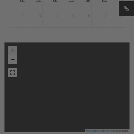
2
3
4
5
6
7
8
+
−
Leaflet
|
©
OpenStreetMap
contributors