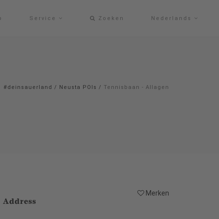
p
Service
Zoeken
Nederlands
#deinsauerland
/
Neusta POIs
/
Tennisbaan - Allagen
Merken
Address