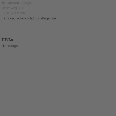
Tennisbaan - Allagen
Höhenweg 131
59581 Warstein
harry.deutschendorf@tus-allagen.de
URLs
Homepage