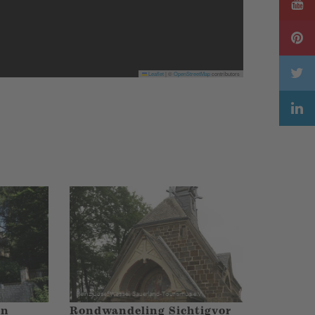
Leaflet
|
©
OpenStreetMap
contributors
en
Rondwandeling Sichtigvor