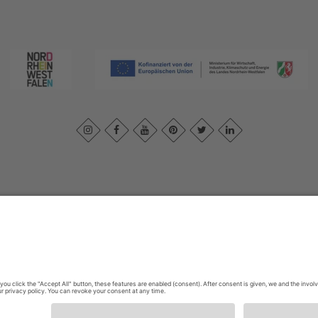
ivacybeleid
|
Verklaring van toegankelijkheid
|
Neem contact met ons o
Sauerland-Tourismus e.V.
Johannes-Hummel-Weg 1
57392
Schmallenberg
E: info@sauerland.com
Cookie-Einstellungen