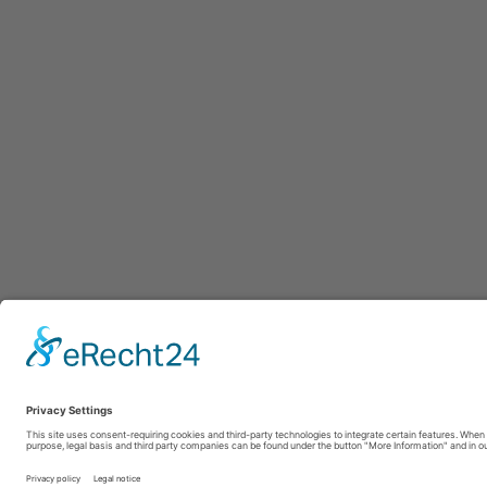
Afdruk
|
Pr