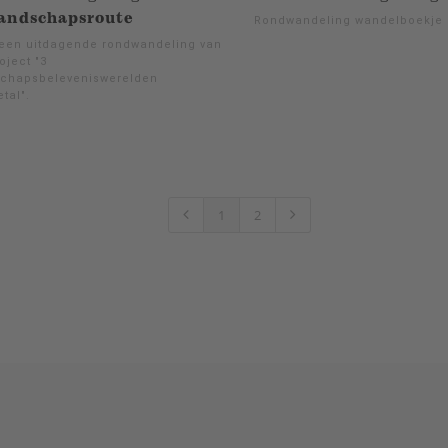
andschapsroute
Rondwandeling wandelboekje
s een uitdagende rondwandeling van
oject "3
chapsbeleveniswerelden
tal".
1
2