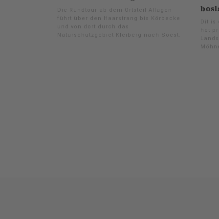
bosl
Die Rundtour ab dem Ortsteil Allagen
führt über den Haarstrang bis Körbecke
Dit i
und von dort durch das
het pr
Naturschutzgebiet Kleiberg nach Soest.
Lands
Möhne