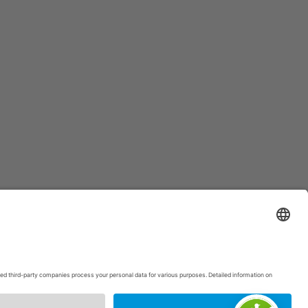
p
|
Intranet