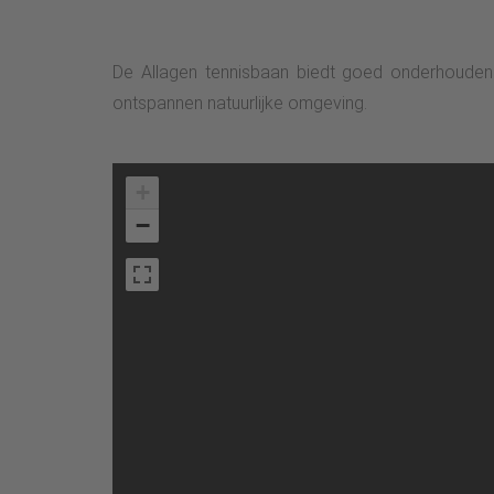
De Allagen tennisbaan biedt goed onderhouden 
ontspannen natuurlijke omgeving.
+
−