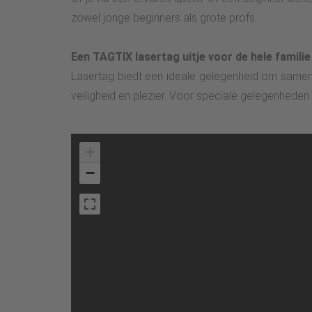
zowel jonge beginners als grote profs.
Een TAGTIX lasertag uitje voor de hele familie
Lasertag biedt een ideale gelegenheid om samen
veiligheid en plezier. Voor speciale gelegenheden
+
−