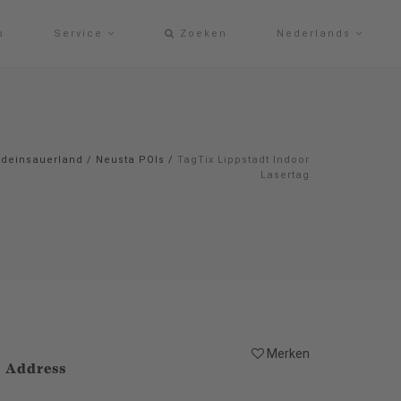
p
Service
Zoeken
Nederlands
#deinsauerland
/
Neusta POIs
/
TagTix Lippstadt Indoor
Lasertag
Merken
Address