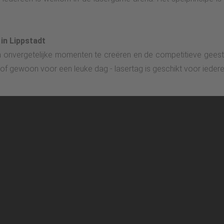
 in Lippstadt
 onvergetelijke momenten te creëren en de competitieve geest
 of gewoon voor een leuke dag - lasertag is geschikt voor iedere