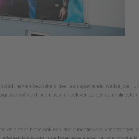
ippstadt nemen bezoekers deel aan spannende wedstrijden. Uit
signdoolhof van hindernissen en beleven ze een adrenalinestor
ctie en plezier, het is ook een ideale locatie voor verjaardage
, iedereen is welkom in de lasergame-arena. Het spelprincipe is 