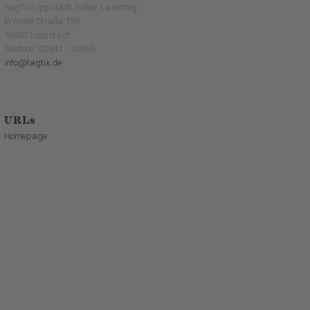
TagTix Lippstadt Indoor Lasertag
Erwitter Straße 159
59557 Lippstadt
Telefoon: 02941 / 10566
info@tagtix.de
URLs
Homepage