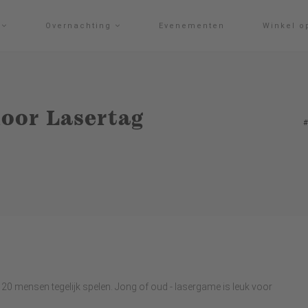
g
Overnachting
Evenementen
Winkel o
door Lasertag
t 20 mensen tegelijk spelen. Jong of oud - lasergame is leuk voor