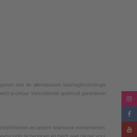
gerust met de allernieuwste lasertagtechnologie
mend avontuur. Verschillende spelmodi garanderen
n, bedrijfsfeesten en andere teamwork evenementen.
eenvoudig te begrijpen en biedt veel plezier voor