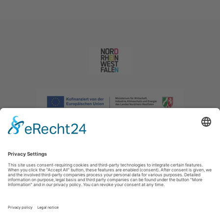
Afdruk
|
Privacybeleid
|
Verklaring van toegankelijkheid
|
Neem
contact met ons op
|
Intranet
Sauerland-Tourismus e.V.
Johannes-Hummel-Weg 1
57392
Schmallenberg