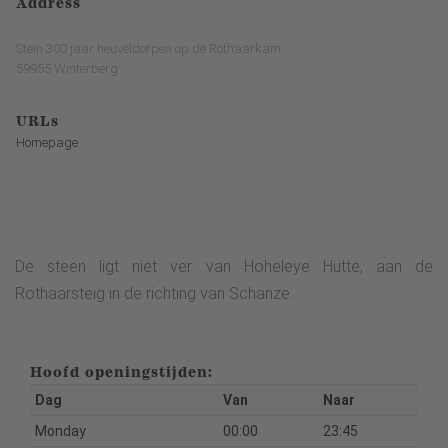
Address
Stein 300 jaar heuveldorpen op de Rothaarkam
59955 Winterberg
URLs
Homepage
De steen ligt niet ver van Hoheleye Hütte, aan de
Rothaarsteig in de richting van Schanze.
Hoofd openingstijden:
Dag
Van
Naar
Monday
00:00
23:45