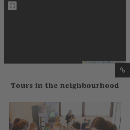
Leaflet
|
©
OpenStreetMap
contributors
Tours in the neighbourhood