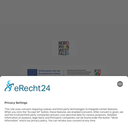
Afdruk
|
Privacybeleid
|
Verklaring van toegankelijkheid
|
Neem
contact met ons op
|
Intranet