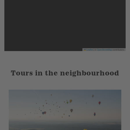
Leaflet
|
©
OpenStreetMap
contributors
Tours in the neighbourhood