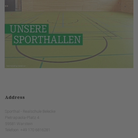
Address
Sporthal - Realschule Belecke
Pietrapaola-Platz 4
59581 Warstein
Telefoon: +49 170 6816281