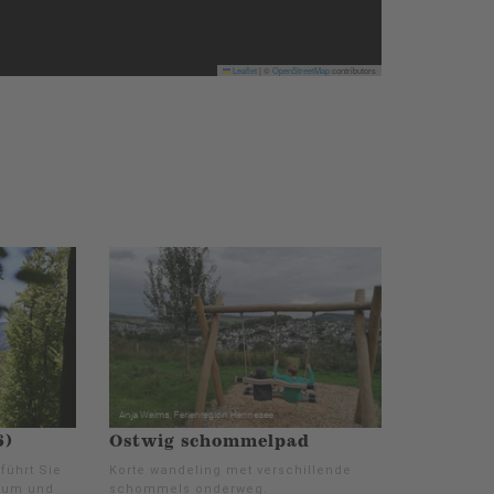
Leaflet
|
©
OpenStreetMap
contributors
6)
Ostwig schommelpad
führt Sie
Korte wandeling met verschillende
erum und
schommels onderweg.