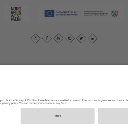
ivacybeleid
|
Verklaring van toegankelijkheid
|
Neem contact met ons o
Sauerland-Tourismus e.V.
Johannes-Hummel-Weg 1
57392
Schmallenberg
E: info@sauerland.com
Cookie-Einstellungen