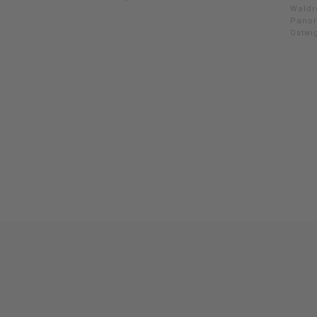
Waldr
Panor
Ostwi