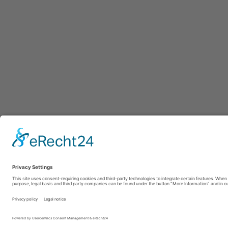
Afdruk
|
Pr