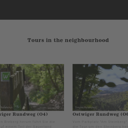
Tours in the neighbourhood
wiger Rundweg (O4)
Ostwiger Rundweg (O
n Breberg herum führt Sie die
Vom Parkplatz "Am Steinberg" 
auf einem Teil der Sauerland
die Tour um den Steinberg h