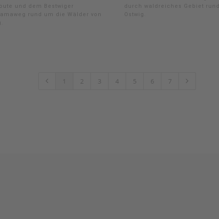
oute und dem Bestwiger
durch waldreiches Gebiet run
amaweg rund um die Wälder von
Ostwig.
g.
1
2
3
4
5
6
7