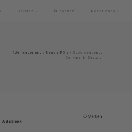
p
Service
Zoeken
Nederlands
#deinsauerland
/
Neusta POIs
/
Spoorwegdepot
Dankmal in Bestwig
Merken
Address