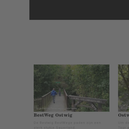
BestWeg Ostwig
Ost
De Bestwig BestWege paden zijn een
Um de
sterk stukje Sauerland.
Tour 