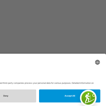
p
|
Intranet