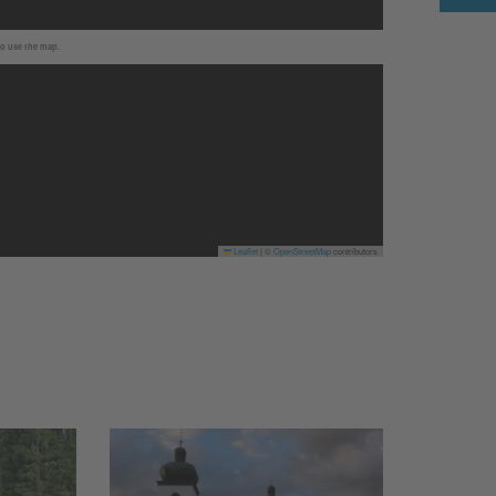
to use the map.
Leaflet
|
©
OpenStreetMap
contributors