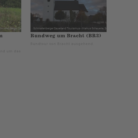
m
Rundweg um Bracht (BR2)
Rundtour von Bracht ausgehend.
und um das