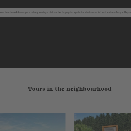
en deactivated due to your privacy settings, click on the fingerprint symbol at the bottom left and activate Google Maps 
Tours in the neighbourhood