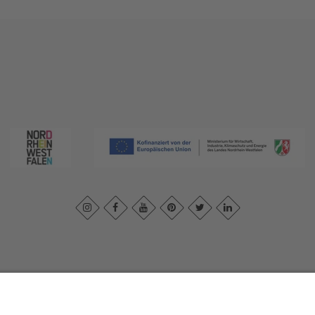
ivacybeleid
|
Verklaring van toegankelijkheid
|
Neem contact met ons o