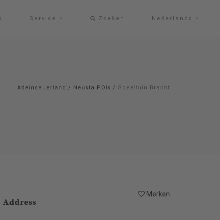
p
Service
Zoeken
Nederlands
#deinsauerland
/
Neusta POIs
/
Speeltuin Bracht
Merken
Address