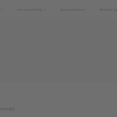
g
Overnachting
Evenementen
Winkel o
ampstraße.