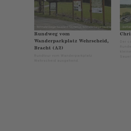
Rundweg vom
Chri
Wanderparkplatz Wehrscheid,
Der ca
Rundw
Bracht (A2)
klein
Rundtour vom Wanderparkplatz
Sauer
Wehrscheid ausgehend.