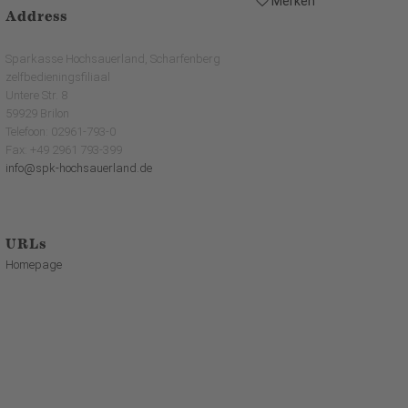
Merken
Address
Sparkasse Hochsauerland, Scharfenberg
zelfbedieningsfiliaal
Untere Str. 8
59929 Brilon
Telefoon: 02961-793-0
Fax: +49 2961 793-399
info@spk-hochsauerland.de
URLs
Homepage