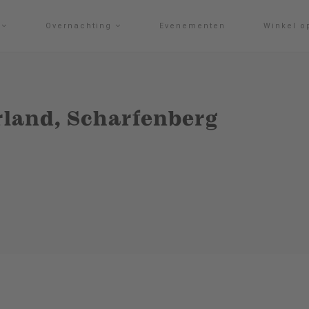
g
Overnachting
Evenementen
Winkel o
land, Scharfenberg