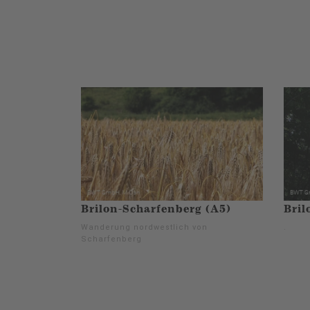
Brilon-Scharfenberg (A5)
Bril
Wanderung nordwestlich von
.
Scharfenberg