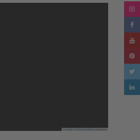
Leaflet
|
©
OpenStreetMap
contributors