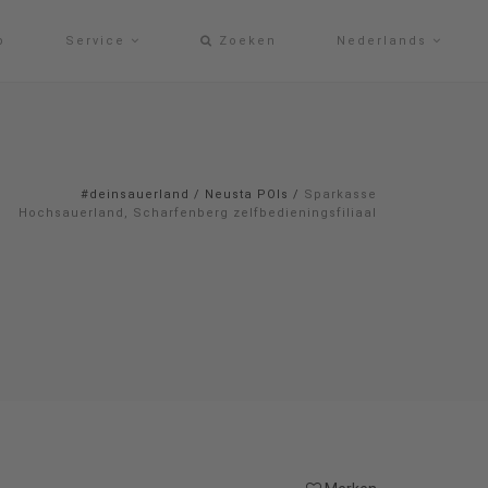
p
Service
Zoeken
Nederlands
#deinsauerland
/
Neusta POIs
/
Sparkasse
Hochsauerland, Scharfenberg zelfbedieningsfiliaal