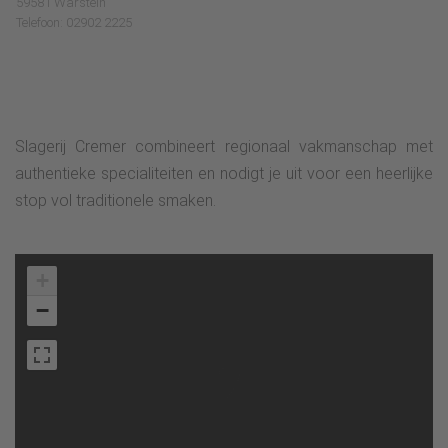
59581 Warstein
Telefoon: 02902 2225
Slagerij Cremer combineert regionaal vakmanschap met
authentieke specialiteiten en nodigt je uit voor een heerlijke
stop vol traditionele smaken.
+
−