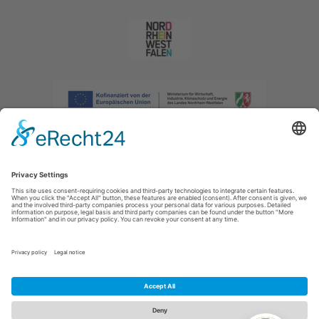
Afdruk
|
Privacybeleid
|
Verklaring van toegankelijkheid
|
Neem
contact met ons op
|
Intranet
Sauerland-Tourismus e.V.
Johannes-Hummel-Weg 1
57392
Schmallenberg
E: info@sauerland.com