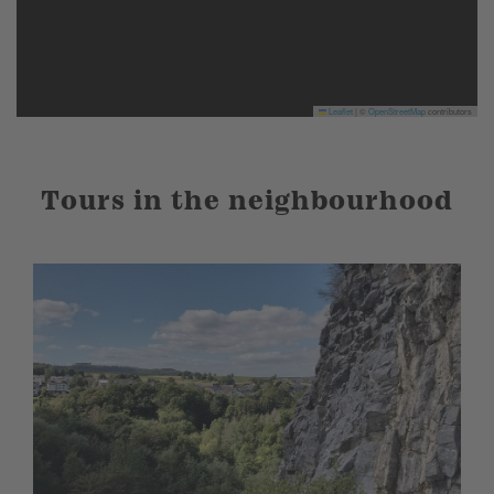
Leaflet
|
©
OpenStreetMap
contributors
Tours in the neighbourhood