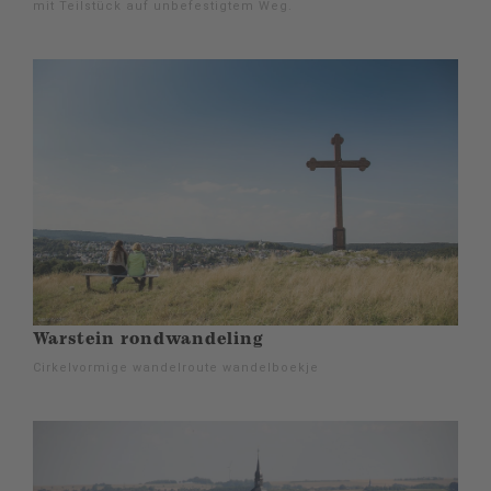
mit Teilstück auf unbefestigtem Weg.
Warstein rondwandeling
Cirkelvormige wandelroute wandelboekje