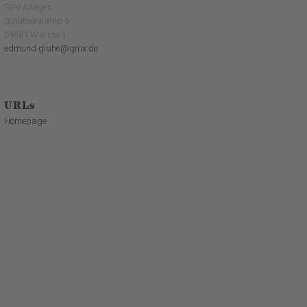
SGV Allagen
Schützenkamp 5
59581 Warstein
edmund.glahe@gmx.de
URLs
Homepage