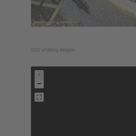
SGV afdeling Allagen
+
−