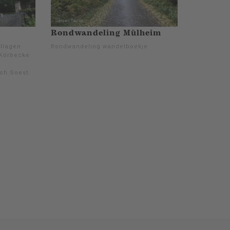
Rondwandeling Mülheim
Allagen
Rondwandeling wandelboekje
 Körbecke
ch Soest.