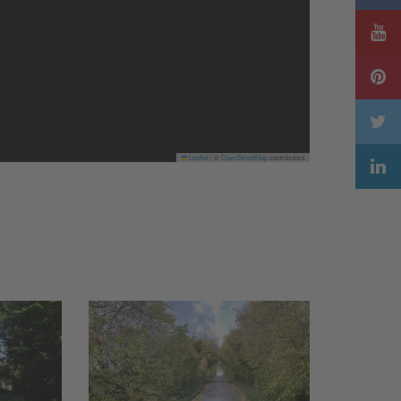
Leaflet
|
©
OpenStreetMap
contributors