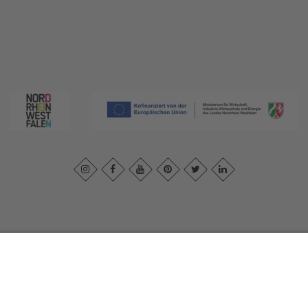
ivacybeleid
|
Verklaring van toegankelijkheid
|
Neem contact met ons o
Sauerland-Tourismus e.V.
Johannes-Hummel-Weg 1
57392
Schmallenberg