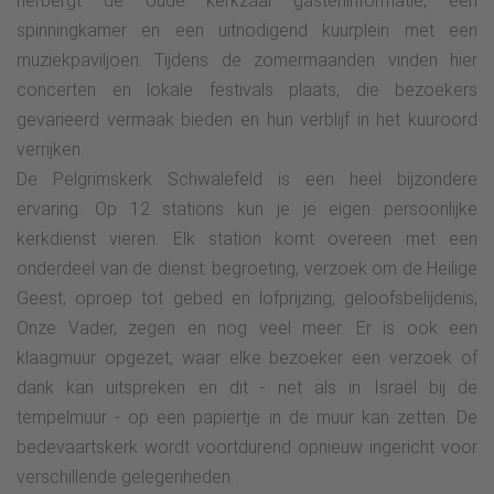
herbergt de oude kerkzaal gasteninformatie, een
spinningkamer en een uitnodigend kuurplein met een
muziekpaviljoen. Tijdens de zomermaanden vinden hier
concerten en lokale festivals plaats, die bezoekers
gevarieerd vermaak bieden en hun verblijf in het kuuroord
verrijken.
De Pelgrimskerk Schwalefeld is een heel bijzondere
ervaring. Op 12 stations kun je je eigen persoonlijke
kerkdienst vieren. Elk station komt overeen met een
onderdeel van de dienst: begroeting, verzoek om de Heilige
Geest, oproep tot gebed en lofprijzing, geloofsbelijdenis,
Onze Vader, zegen en nog veel meer. Er is ook een
klaagmuur opgezet, waar elke bezoeker een verzoek of
dank kan uitspreken en dit - net als in Israël bij de
tempelmuur - op een papiertje in de muur kan zetten. De
bedevaartskerk wordt voortdurend opnieuw ingericht voor
verschillende gelegenheden.