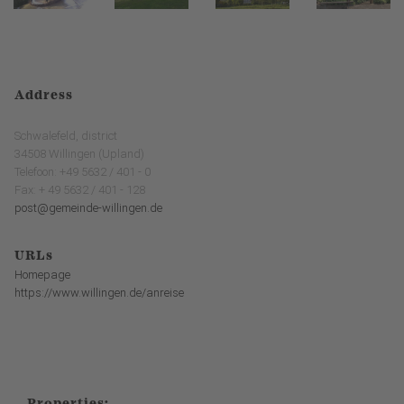
Address
Schwalefeld, district
34508 Willingen (Upland)
Telefoon: +49 5632 / 401 - 0
Fax: + 49 5632 / 401 - 128
post@gemeinde-willingen.de
URLs
Homepage
https://www.willingen.de/anreise
Properties: