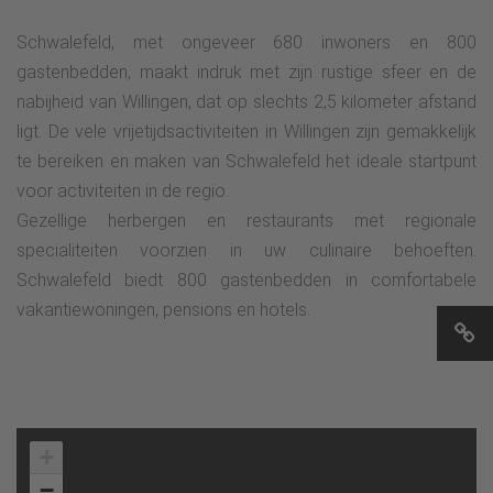
Schwalefeld, met ongeveer 680 inwoners en 800
gastenbedden, maakt indruk met zijn rustige sfeer en de
nabijheid van Willingen, dat op slechts 2,5 kilometer afstand
ligt. De vele vrijetijdsactiviteiten in Willingen zijn gemakkelijk
te bereiken en maken van Schwalefeld het ideale startpunt
voor activiteiten in de regio.
Gezellige herbergen en restaurants met regionale
specialiteiten voorzien in uw culinaire behoeften.
Schwalefeld biedt 800 gastenbedden in comfortabele
vakantiewoningen, pensions en hotels.
+
−