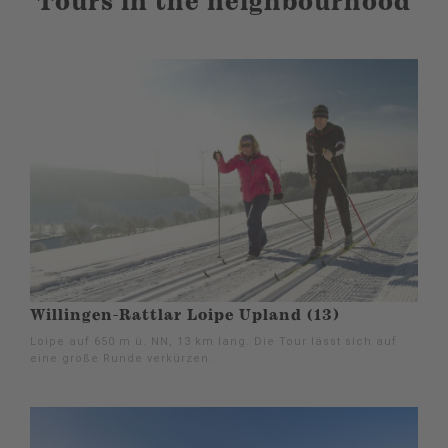
Tours in the neighbourhood
Willingen-Rattlar Loipe Upland (13)
Loipe auf 650 m ü. NN, 13 km lang. Die Tour lässt sich auf
eine große Runde verkürzen.