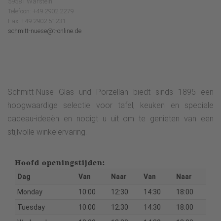
59581 Warstein
Telefoon: +49 2902 2279
Fax: +49 2902 51231
schmitt-nuese@t-online.de
Schmitt-Nüse Glas und Porzellan biedt sinds 1895 een
hoogwaardige selectie voor tafel, keuken en speciale
cadeau-ideeën en nodigt u uit om te genieten van een
stijlvolle winkelervaring.
Hoofd openingstijden:
Dag
Van
Naar
Van
Naar
Monday
10:00
12:30
14:30
18:00
Tuesday
10:00
12:30
14:30
18:00