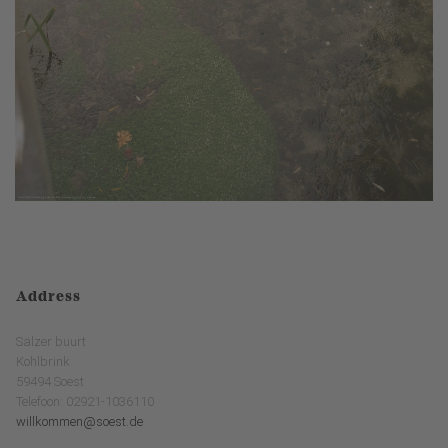
Address
Sälzer buurt
Kohlbrink
59494 Soest
Telefoon: 02921-1036110
willkommen@soest.de