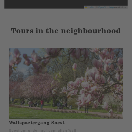
Leaflet
|
©
OpenStreetMap
contributors
Tours in the neighbourhood
Wallspaziergang Soest
Soest umrunden auf dem alten Wall