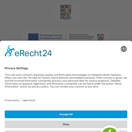
Afdruk
|
Privacybeleid
|
Verklaring van toegankelijkheid
|
Neem
contact met ons op
|
Intranet
Sauerland-Tourismus e.V.
Johannes-Hummel-Weg 1
57392
Schmallenberg
E: info@sauerland.com
Cookie-Einstellungen