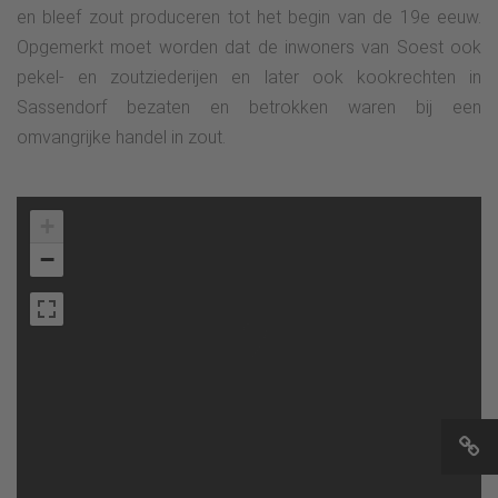
en bleef zout produceren tot het begin van de 19e eeuw.
Opgemerkt moet worden dat de inwoners van Soest ook
pekel- en zoutziederijen en later ook kookrechten in
Sassendorf bezaten en betrokken waren bij een
omvangrijke handel in zout.
+
−