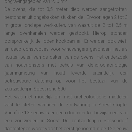
opgravingsgebied van 230 m2.
De ovens, die tot 3,5 meter diep werden aangetroffen,
bestonden uit ongebakken stukken klei. Ervoor lagen 2 tot 3
m grote, ondiepe werkkuilen, van waaruit de 2 tot 2,5 m
lange ovenkanalen werden gestookt. Hierop stonden
oorspronkelijk de loden kookpannen. Er werden ook wiet-
en-daub constructies voor windvangers gevonden, net als
houten palen van de daken van de ovens. Het onderzoek
van houtmonsters met behulp van dendrochronologie
(jaarringmeting van hout) leverde uiteindelijk een
betrouwbare datering op voor het bestaan van de
zoutziederij in Soest rond 600.
Het was niet mogelijk om met archeologische middelen
vast te stellen wanneer de zoutwinning in Soest stopte.
Vanaf de 13e eeuw is er geen documentair bewijs meer van
een zoutziederij in Soest. De zoutziederij in Sassendorf
daarentegen wordt voor het eerst genoemd in de 12e eeuw