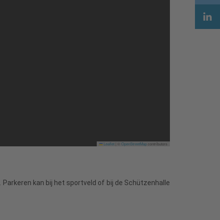
Leaflet
|
©
OpenStreetMap
contributors
Parkeren kan bij het sportveld of bij de Schützenhalle