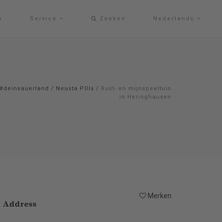
p
Service
Zoeken
Nederlands
#deinsauerland
/
Neusta POIs
/
Rust- en mijnspeeltuin
in Heringhausen
Merken
Address