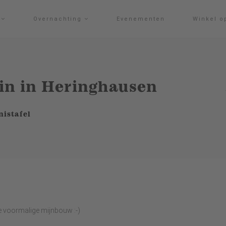
g
Overnachting
Evenementen
Winkel o
uin in Heringhausen
nistafel
e voormalige mijnbouw :-)