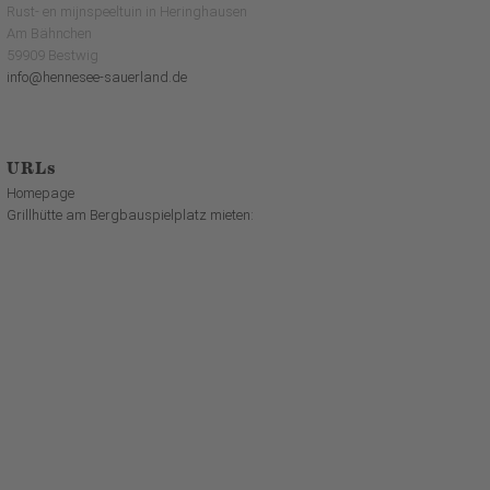
Rust- en mijnspeeltuin in Heringhausen
Am Bähnchen
59909 Bestwig
info@hennesee-sauerland.de
URLs
Homepage
Grillhütte am Bergbauspielplatz mieten: