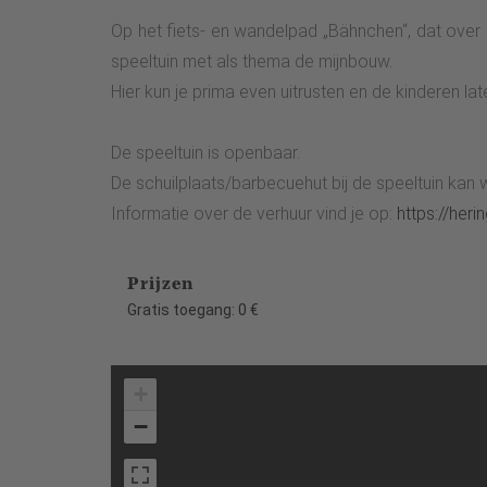
Op het fiets- en wandelpad „Bähnchen“, dat over
speeltuin met als thema de mijnbouw.
Hier kun je prima even uitrusten en de kinderen lat
De speeltuin is openbaar.
De schuilplaats/barbecuehut bij de speeltuin kan
Informatie over de verhuur vind je op:
https://heri
Prijzen
Gratis toegang: 0 €
+
−