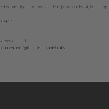
 het voormalige spoorbed van de mijnspoorlijn loopt, kom je op
en spelen.
 worden gehuurd.
nghausen.com/grillhuette-am-spielplatz/