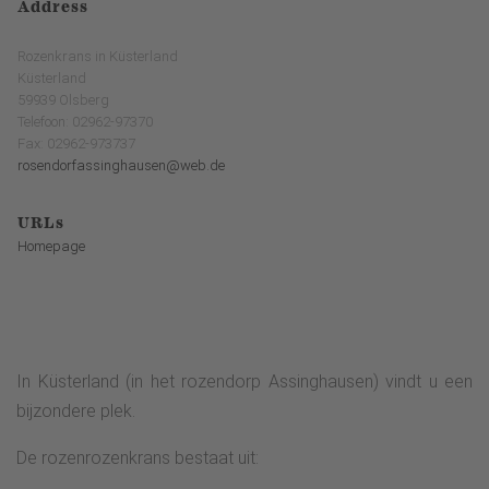
Address
Rozenkrans in Küsterland
Küsterland
59939 Olsberg
Telefoon: 02962-97370
Fax: 02962-973737
rosendorfassinghausen@web.de
URLs
Homepage
In Küsterland (in het rozendorp Assinghausen) vindt u een
bijzondere plek.
De rozenrozenkrans bestaat uit: