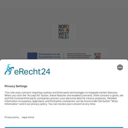
Afdruk
|
Privacybeleid
|
Verklaring van toegankelijkheid
|
Neem
contact met ons op
|
Intranet
Sauerland-Tourismus e.V.
Johannes-Hummel-Weg 1
57392
Schmallenberg