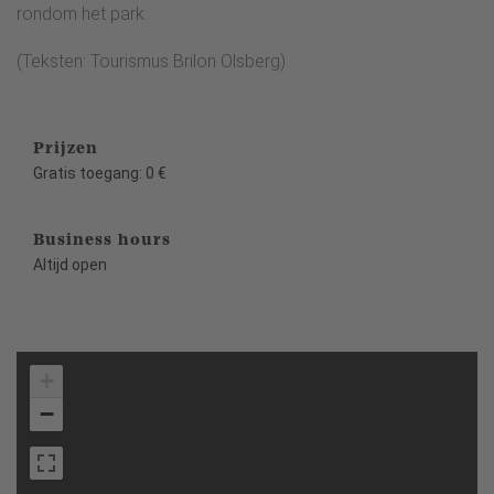
rondom het park.
(Teksten: Tourismus Brilon Olsberg)
Prijzen
Gratis toegang: 0 €
Business hours
Altijd open
+
−