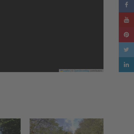
Leaflet
|
©
OpenStreetMap
contributors