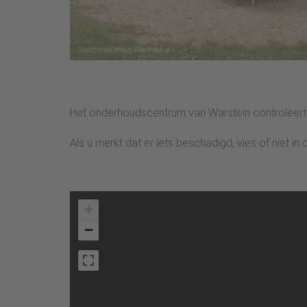
Het onderhoudscentrum van Warstein controleert e
Als u merkt dat er iets beschadigd, vies of niet
+
−