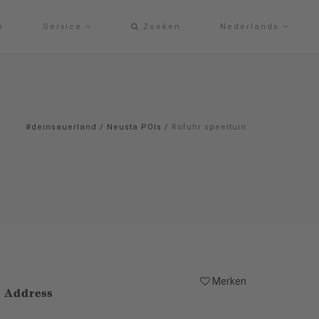
p
Service
Zoeken
Nederlands
#deinsauerland
/
Neusta POIs
/
Rofuhr speeltuin
Merken
Address