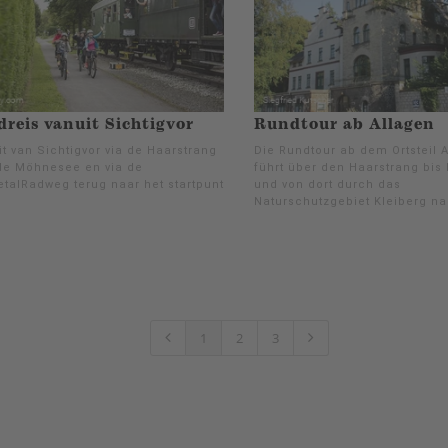
reis vanuit Sichtigvor
Rundtour ab Allagen
t van Sichtigvor via de Haarstrang
Die Rundtour ab dem Ortsteil 
de Möhnesee en via de
führt über den Haarstrang bis
talRadweg terug naar het startpunt
und von dort durch das
Naturschutzgebiet Kleiberg na
1
2
3