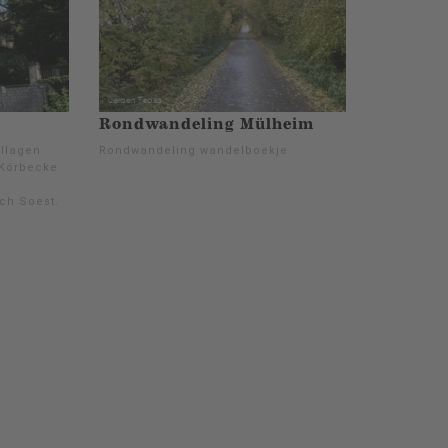
Rondwandeling Mülheim
Allagen
Rondwandeling wandelboekje
 Körbecke
ch Soest.