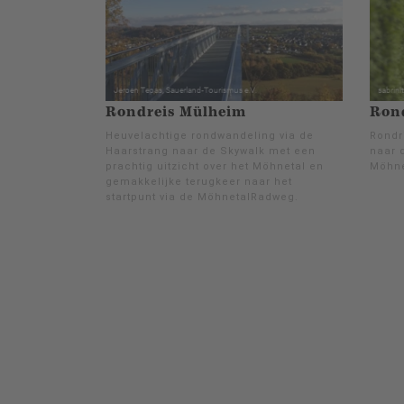
Rondreis Mülheim
Rond
Heuvelachtige rondwandeling via de
Rondri
Haarstrang naar de Skywalk met een
naar 
prachtig uitzicht over het Möhnetal en
Möhne
gemakkelijke terugkeer naar het
startpunt via de MöhnetalRadweg.