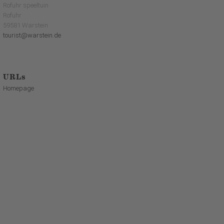
Rofuhr speeltuin
Rofuhr
59581 Warstein
tourist@warstein.de
URLs
Homepage