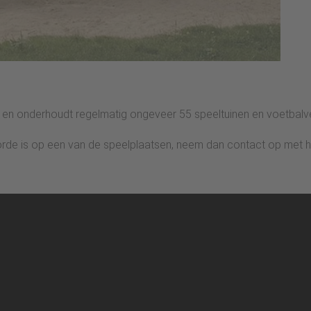
n onderhoudt regelmatig ongeveer 55 speeltuinen en voetbalveld
 in orde is op een van de speelplaatsen, neem dan contact op me