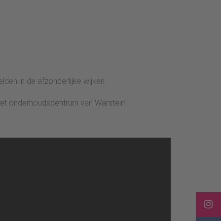
en in de afzonderlijke wijken.
t het onderhoudscentrum van Warstein.