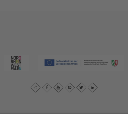
ivacybeleid
|
Verklaring van toegankelijkheid
|
Neem contact met ons o