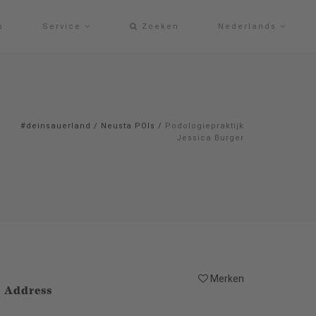
p
Service
Zoeken
Nederlands
#deinsauerland
/
Neusta POIs
/
Podologiepraktijk
Jessica Burger
Merken
Address