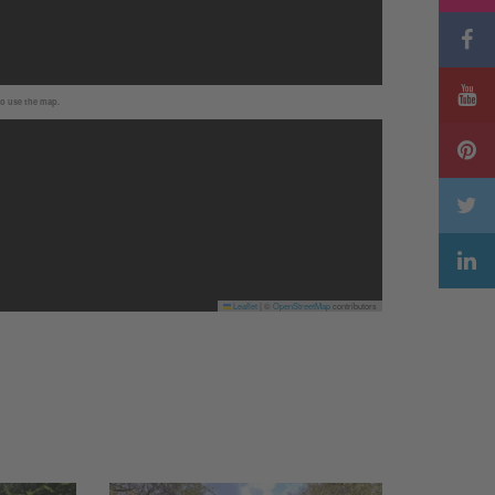
to use the map.
Leaflet
|
©
OpenStreetMap
contributors