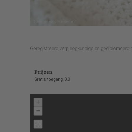
Geregistreerd verpleegkundige en gediplomeerd po
Prijzen
Gratis toegang: 0,0
+
−