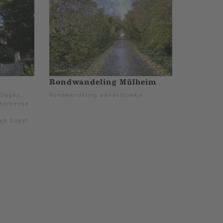
Rondwandeling Mülheim
Allagen
Rondwandeling wandelboekje
 Körbecke
ch Soest.