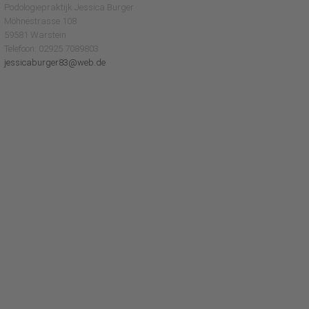
Podologiepraktijk Jessica Burger
Möhnestrasse 108
59581 Warstein
Telefoon: 02925 7089803
jessicaburger83@web.de