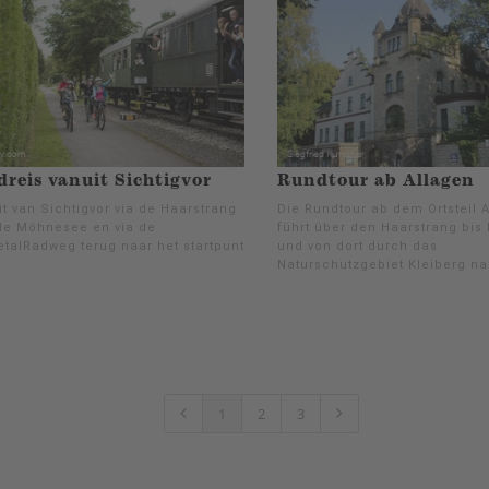
reis vanuit Sichtigvor
Rundtour ab Allagen
t van Sichtigvor via de Haarstrang
Die Rundtour ab dem Ortsteil 
de Möhnesee en via de
führt über den Haarstrang bis
talRadweg terug naar het startpunt
und von dort durch das
Naturschutzgebiet Kleiberg na
1
2
3