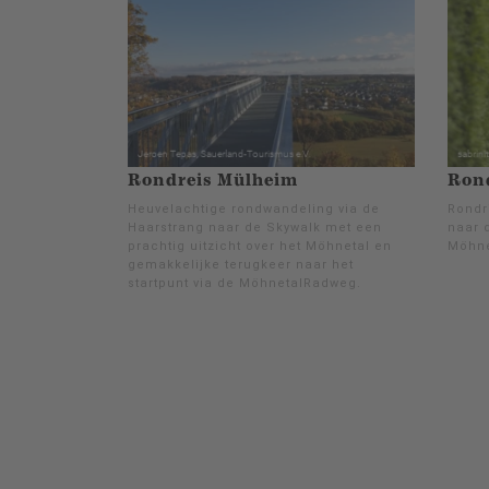
Rondreis Mülheim
Rond
Heuvelachtige rondwandeling via de
Rondri
Haarstrang naar de Skywalk met een
naar 
prachtig uitzicht over het Möhnetal en
Möhne
gemakkelijke terugkeer naar het
startpunt via de MöhnetalRadweg.