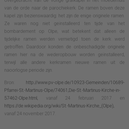
overgebracht van de vorige grafkapel in het moederhuis
van de orde naar de parochiekerk. De ramen boven deze
kapel zijn bezienswaardig: het zijn de enige originele ramen.
Ze waren nog niet geïnstalleerd ten tijde van het
bombardement op Olpe, wat betekent dat alleen de
tijdelijke ramen werden vernietigd toen de kerk werd
getroffen. Daardoor konden de onbeschadigde originele
ramen hier na de wederopbouw worden geïnstalleerd,
terwijl alle andere kerkramen nieuwe ramen uit de
naoorlogse periode zijn.
Bron:
http://www.pv-olpe.de/10923-Gemeinden/10689-
Pfarrei-St.-Martinus-Olpe/74061,Die-St.-Martinus-Kirche-in-
57462-Olpe.html,
vanaf 24 februari 2017 en
https://de.wikipedia.org/wiki/St.-Martinus-Kirche_(Olpe),
vanaf 24 november 2017.