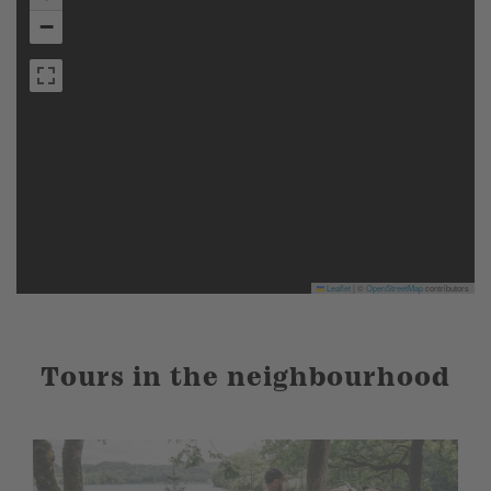
−
Leaflet
|
©
OpenStreetMap
contributors
Tours in the neighbourhood