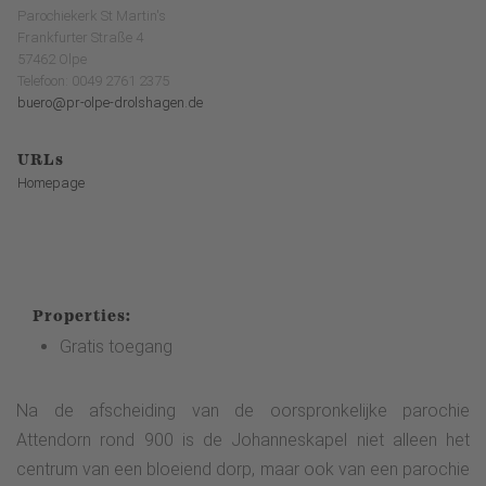
Parochiekerk St Martin's
Frankfurter Straße 4
57462 Olpe
Telefoon: 0049 2761 2375
buero@pr-olpe-drolshagen.de
URLs
Homepage
Properties:
Gratis toegang
Na de afscheiding van de oorspronkelijke parochie
Attendorn rond 900 is de Johanneskapel niet alleen het
centrum van een bloeiend dorp, maar ook van een parochie