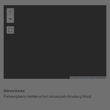
+
−
Leaflet
|
©
OpenStreetMap
contributors
Directions
Parkeerplaats midden in het natuurpark Arnsberg Woud.