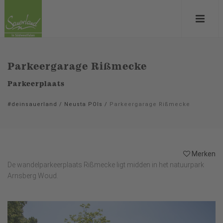
Parkeergarage Rißmecke
Parkeerplaats
#deinsauerland
/
Neusta POIs
/
Parkeergarage Rißmecke
Merken
De wandelparkeerplaats Rißmecke ligt midden in het natuurpark
Arnsberg Woud.