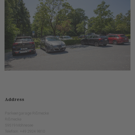
Address
Parkeergarage Rißmecke
Rißmecke
59519 Möhnesee
Telefoon: +49 2924 9810