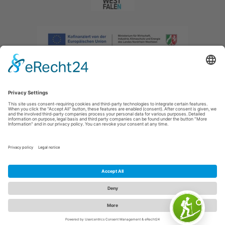
Afdruk
|
Privacybeleid
|
Verklaring van toegankelijkheid
|
Neem
contact met ons op
|
Intranet
Sauerland-Tourismus e.V.
Johannes-Hummel-Weg 1
57392
Schmallenberg
E: info@sauerland.com
Cookie-Einstellungen