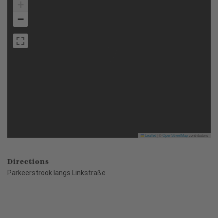
+
−
Leaflet
|
©
OpenStreetMap
contributors
Directions
Parkeerstrook langs Linkstraße