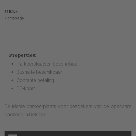
URLs
Homepage
Properties:
Parkeerplaatsen beschikbaar
Bushalte beschikbaar
Contante betaling
EC-kaart
De ideale parkeerplaats voor bezoekers van de openbare
badzone in Delecke.