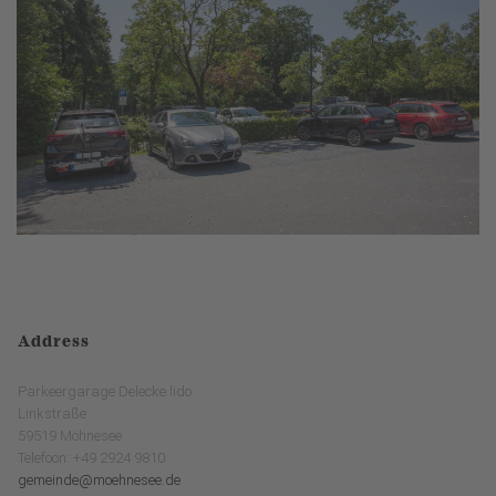
Address
Parkeergarage Delecke lido
Linkstraße
59519 Möhnesee
Telefoon: +49 2924 9810
gemeinde@moehnesee.de