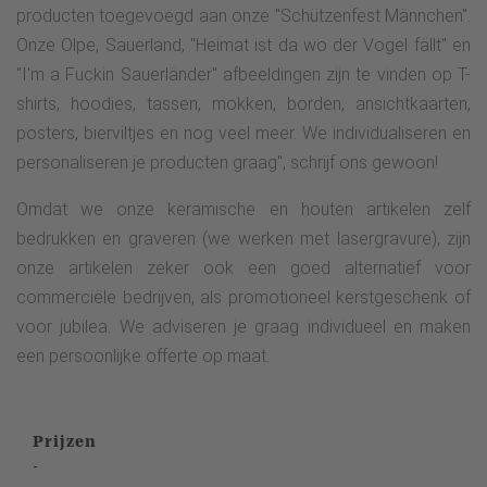
producten toegevoegd aan onze "Schützenfest Männchen".
Onze Olpe, Sauerland, "Heimat ist da wo der Vogel fällt" en
"I'm a Fuckin Sauerländer" afbeeldingen zijn te vinden op T-
shirts, hoodies, tassen, mokken, borden, ansichtkaarten,
posters, bierviltjes en nog veel meer. We individualiseren en
personaliseren je producten graag", schrijf ons gewoon!
Omdat we onze keramische en houten artikelen zelf
bedrukken en graveren (we werken met lasergravure), zijn
onze artikelen zeker ook een goed alternatief voor
commerciële bedrijven, als promotioneel kerstgeschenk of
voor jubilea. We adviseren je graag individueel en maken
een persoonlijke offerte op maat.
Prijzen
-