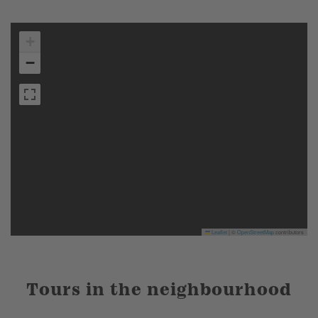
+
−
Leaflet
|
©
OpenStreetMap
contributors
Tours in the neighbourhood