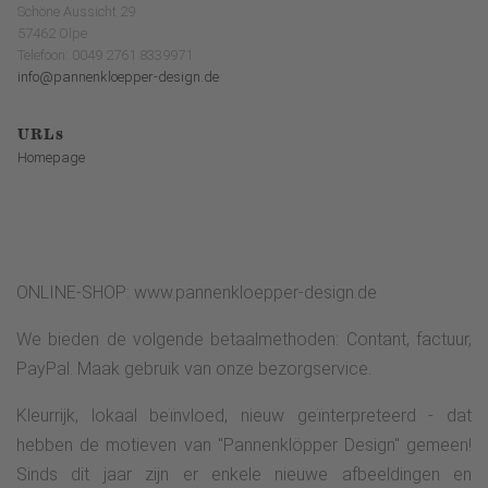
Schöne Aussicht 29
57462 Olpe
Telefoon: 0049 2761 8339971
info@pannenkloepper-design.de
URLs
Homepage
ONLINE-SHOP: www.pannenkloepper-design.de
We bieden de volgende betaalmethoden: Contant, factuur,
PayPal. Maak gebruik van onze bezorgservice.
Kleurrijk, lokaal beïnvloed, nieuw geïnterpreteerd - dat
hebben de motieven van "Pannenklöpper Design" gemeen!
Sinds dit jaar zijn er enkele nieuwe afbeeldingen en