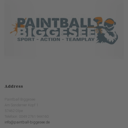
Address
Paintball Biggesee
Am Sonderner Kopf 1
57462 Olpe
Telefoon: 0049 2761 944160
info@paintball-biggesee.de