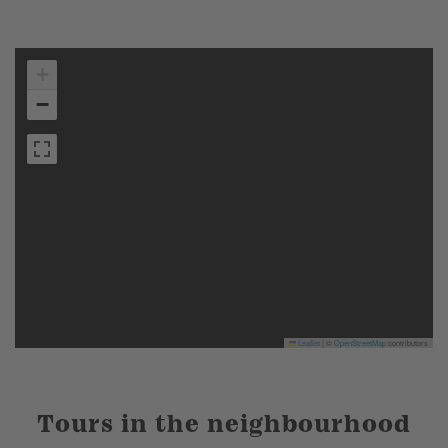
+
−
Leaflet
|
©
OpenStreetMap
contributors
Tours in the neighbourhood