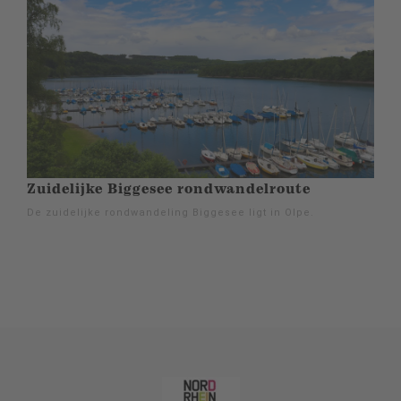
Zuidelijke Biggesee rondwandelroute
De zuidelijke rondwandeling Biggesee ligt in Olpe.