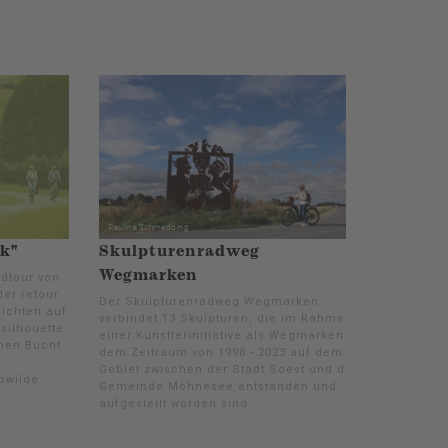
k"
Skulpturenradweg
Wegmarken
dtour von
er retour
Der Skulpturenradweg Wegmarken
sichten auf
verbindet 13 Skulpturen, die im Rahmen
msilhouette
einer Künstlerinitiative als Wegmarken in
chen Bucht
dem Zeitraum von 1998 - 2023 auf dem
Gebiet zwischen der Stadt Soest und der
bwilde
Gemeinde Möhnesee entstanden und
aufgestellt worden sind.