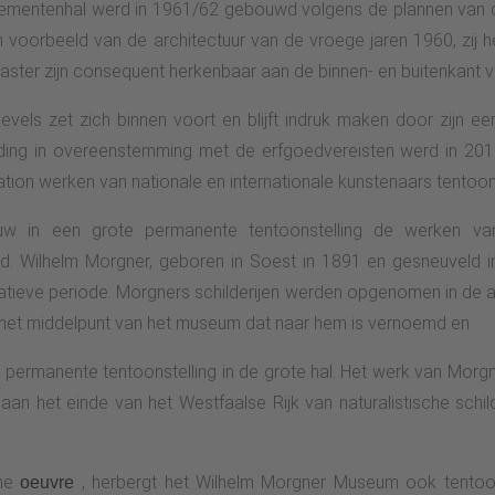
nementenhal werd in 1961/62 gebouwd volgens de plannen van
h voorbeeld van de architectuur van de vroege jaren 1960, zij h
ster zijn consequent herkenbaar aan de binnen- en buitenkant va
els zet zich binnen voort en blijft indruk maken door zijn e
reiding in overeenstemming met de erfgoedvereisten werd in 2
on werken van nationale en internationale kunstenaars tentoon
w in een grote permanente tentoonstelling de werken van
. Wilhelm Morgner, geboren in Soest in 1891 en gesneuveld in
atieve periode. Morgners schilderijen werden opgenomen in de al
het middelpunt van het museum dat naar hem is vernoemd en
 permanente tentoonstelling in de grote hal. Het werk van Morgn
 aan het einde van het Westfaalse Rijk van naturalistische schil
che
, herbergt het Wilhelm Morgner Museum ook tentoo
oeuvre