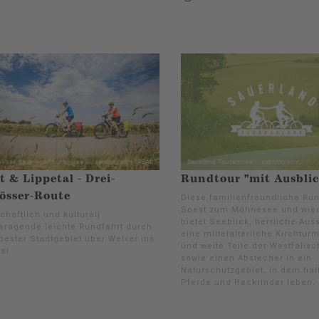
t & Lippetal - Drei-
Rundtour "mit Ausblic
össer-Route
Diese familienfreundliche Run
Soest zum Möhnesee und wied
haftlich und kulturell
bietet Seeblick, herrliche Aus
sragende leichte Rundfahrt durch
eine mittelalterliche Kirchtur
oester Stadtgebiet über Welver ins
und weite Teile der Westfälis
al.
sowie einen Abstecher in ein
Naturschutzgebiet, in dem hal
Pferde und Heckrinder leben.