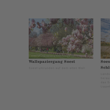
Wallspaziergang Soest
Soes
Schl
Soest umrunden auf dem alten Wall
Landsc
herau
das S
Lippet