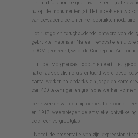
Het multifunctionele gebouw met een grote eve
nu op de monumentenlijst. Het is ook een typisc
van gewapend beton en het gebruikte modulaire ra
Het rustige en terughoudende ontwerp van de gev
gebruikte materialen.Na een renovatie en uitb
ROOM gecreëerd, waar de Conceptual Art Foundati
. In de Morgnersaal documenteert het gebou
nationaalsocialisme als ontaard werd beschouwd
aantal werken na ondanks zijn jonge en korte cre
dan 400 tekeningen en grafische werken vormen 
deze werken worden bij toerbeurt getoond in een
en 1917, weerspiegelt de artistieke ontwikkeling
door een vergrootglas
. Naast de presentatie van zijn expressionistis