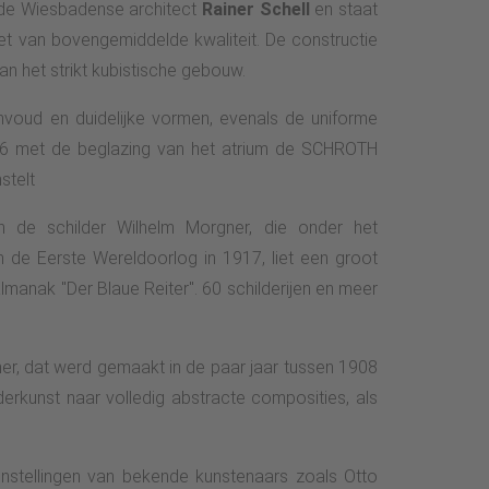
 de Wiesbadense architect
Rainer Schell
en staat
et van bovengemiddelde kwaliteit. De constructie
n het strikt kubistische gebouw.
envoud en duidelijke vormen, evenals de uniforme
016 met de beglazing van het atrium de SCHROTH
stelt
 de schilder Wilhelm Morgner, die onder het
 de Eerste Wereldoorlog in 1917, liet een groot
manak "Der Blaue Reiter". 60 schilderijen en meer
er, dat werd gemaakt in de paar jaar tussen 1908
derkunst naar volledig abstracte composities, als
nstellingen van bekende kunstenaars zoals Otto