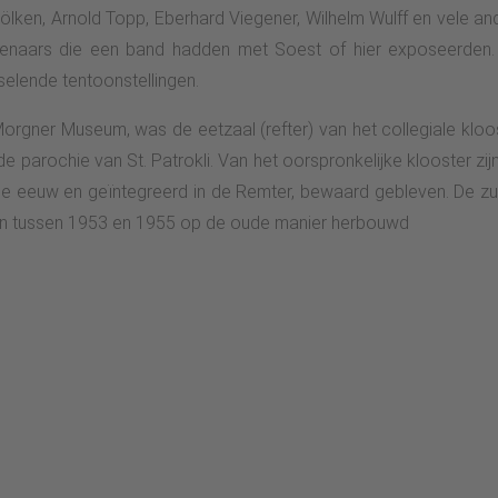
Nölken, Arnold Topp, Eberhard Viegener, Wilhelm Wulff en vele a
enaars die een band hadden met Soest of hier exposeerden. W
elende tentoonstellingen.
orgner Museum, was de eetzaal (refter) van het collegiale kloo
 parochie van St. Patrokli. Van het oorspronkelijke klooster zij
3e eeuw en geïntegreerd in de Remter, bewaard gebleven. De zu
 en tussen 1953 en 1955 op de oude manier herbouwd