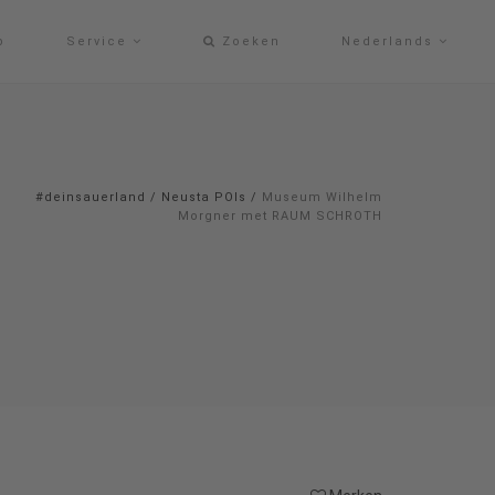
p
Service
Zoeken
Nederlands
#deinsauerland
/
Neusta POIs
/
Museum Wilhelm
Morgner met RAUM SCHROTH