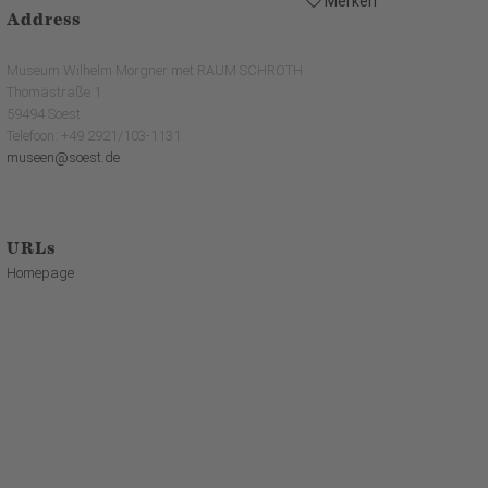
Merken
Address
Museum Wilhelm Morgner met RAUM SCHROTH
Thomästraße 1
59494 Soest
Telefoon: +49 2921/103-1131
museen@soest.de
URLs
Homepage