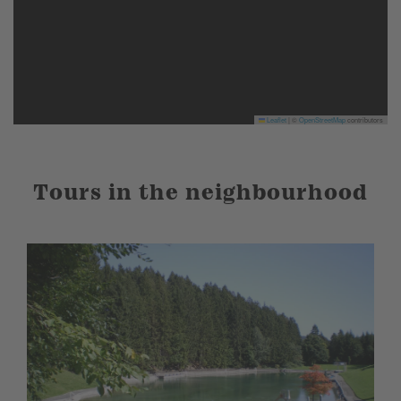
Leaflet
|
©
OpenStreetMap
contributors
Tours in the neighbourhood