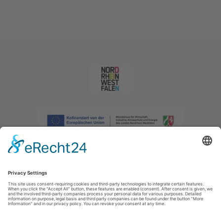
Afdruk
|
Privacybeleid
|
Verklaring van toegankelijkheid
|
Neem
contact met ons op
|
Intranet