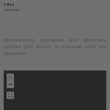
URLs
Homepage
Paardrijfaciliteiten, paardrijlessen door rijinstructeurs,
overdekte rijbak, dressuur- en opwarmbak, stallen voor
gastpaarden,
+
−