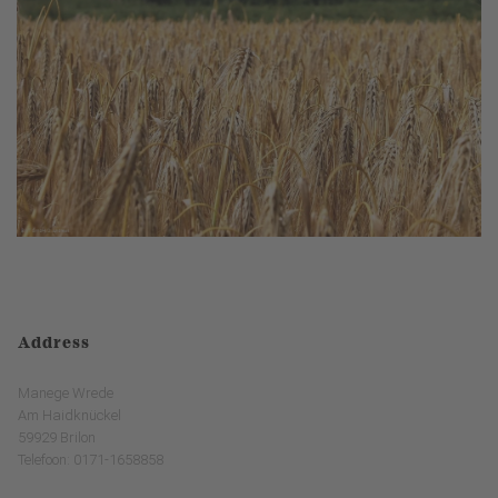
Address
Manege Wrede
Am Haidknückel
59929 Brilon
Telefoon: 0171-1658858