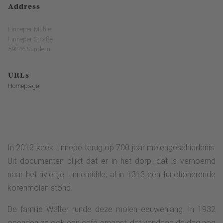
Address
Linneper Mühle
Linneper Straße
59846 Sundern
URLs
Homepage
In 2013 keek Linnepe terug op 700 jaar molengeschiedenis.
Uit documenten blijkt dat er in het dorp, dat is vernoemd
naar het riviertje Linnemühle, al in 1313 een functionerende
korenmolen stond.
De familie Wälter runde deze molen eeuwenlang. In 1932
openden ze ook een café ernaast, dat vandaag de dag nog