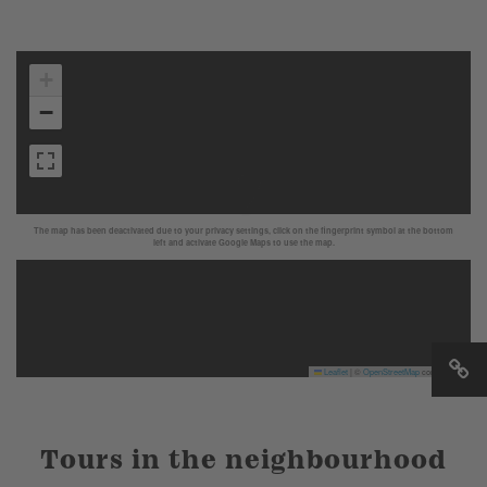
+
−
The map has been deactivated due to your privacy settings, click on the fingerprint symbol at the bottom
left and activate Google Maps to use the map.
Leaflet
|
©
OpenStreetMap
contributors
Tours in the neighbourhood