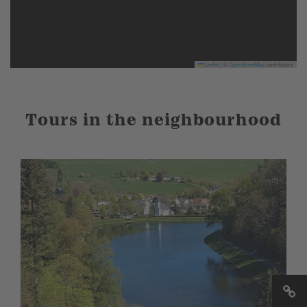
Leaflet
|
©
OpenStreetMap
contributors
Tours in the neighbourhood