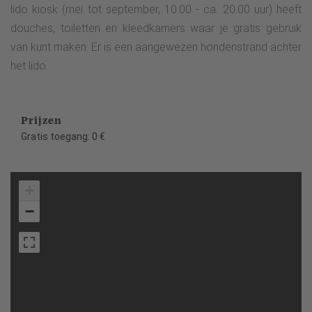
lido kiosk (mei tot september, 10.00 - ca. 20.00 uur) heeft
douches, toiletten en kleedkamers waar je gratis gebruik
van kunt maken. Er is een aangewezen hondenstrand achter
het lido.
Prijzen
Gratis toegang: 0 €
+
−