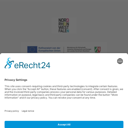
Afdruk
|
Privacybeleid
|
Verklaring van toegankelijkheid
|
Neem
contact met ons op
|
Intranet
Sauerland-Tourismus e.V.
Johannes-Hummel-Weg 1
57392
Schmallenberg
E: info@sauerland.com