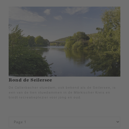
Rond de Seilersee
De Callerbacher stuwdam, ook bekend als de Seilersee, is
een van de tien stuwdammen in de Märkischer Kreis en
biedt recreatieplezier voor jong en oud.