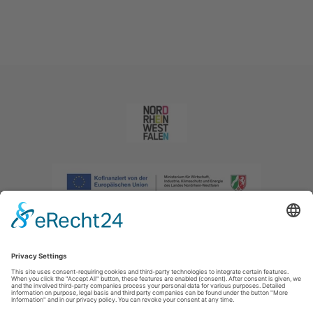
Afdruk
|
Privacybeleid
|
Verklaring van toegankelijkheid
|
Neem
contact met ons op
|
Intranet