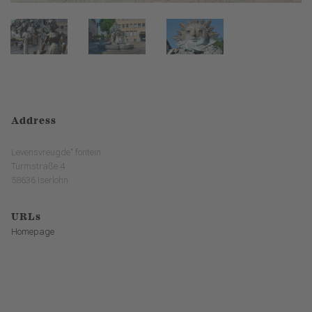
Address
Levensvreugde" fontein
Turmstraße 4
58636 Iserlohn
URLs
Homepage