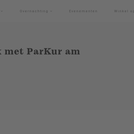
g
Overnachting
Evenementen
Winkel o
k met ParKur am