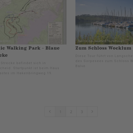
ic Walking Park - Blaue
Zum Schloss Wocklum
cke
Diese Tour führt von Langsche
des Sorpesees zum Schloss 
 Strecke befindet sich in
Balve.
cheid. Startpunkt ist beim Haus
astes im Hakenbringweg 19.
1
2
3