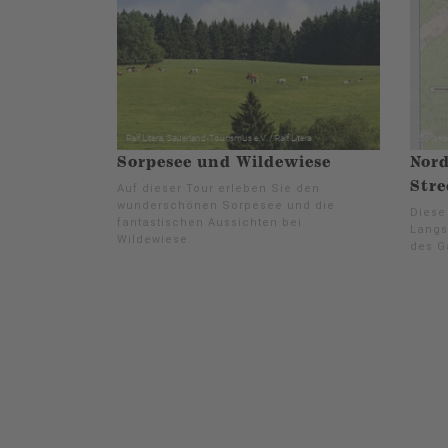
Sorpesee und Wildewiese
Nord
Stre
Auf dieser Tour erleben Sie den
wunderschönen Sorpesee und die
Diese
fantastischen Aussichten bei
Langs
Wildewiese.
des G