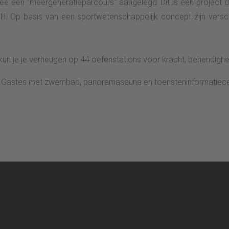
ee een "meergeneratieparcours" aangelegd. Dit is een project 
 Op basis van een sportwetenschappelijk concept zijn verschi
ht kun je je verheugen op 44 oefenstations voor kracht, behendig
des Gastes met zwembad, panoramasauna en toeristeninformatiec