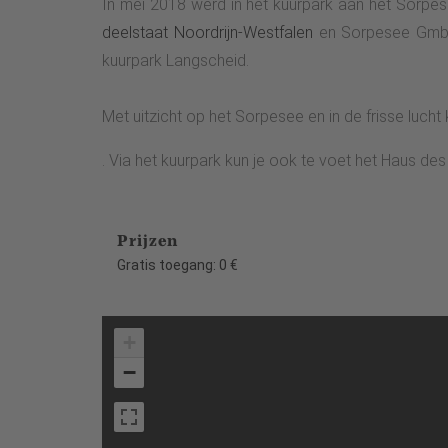
In mei 2018 werd in het kuurpark aan het Sorpes
deelstaat Noordrijn-Westfalen
en Sorpesee GmbH.
kuurpark Langscheid.
Met uitzicht op het Sorpesee en in de frisse luc
. Via het kuurpark kun je ook te voet het Haus 
Prijzen
Gratis toegang: 0 €
+
−