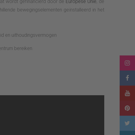
dat wordt gefinancierd door de
Europese Unie
, de
llende bewegingselementen geïnstalleerd in het
heid en uithoudingsvermogen
entrum bereiken.