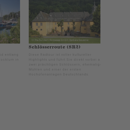
Schlösserroute (SR2)
id entlang
Diese Radtour ist voller kultureller
Wocklum in
Highlights und führt Sie direkt vorbei an
zwei prächtigen Schlössern, ehemaligen
Mühlen und einer der ersten
Hochofenanlagen Deutschlands.