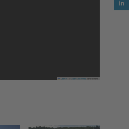
Leaflet
|
©
OpenStreetMap
contributors