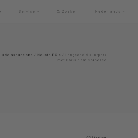
p
Service
Zoeken
Nederlands
#deinsauerland
/
Neusta POIs
/
Langscheid kuurpark
met ParKur am Sorpesee