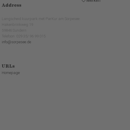
Merken
Address
Langscheid kuurpark met ParKur am Sorpesee
Hakenbrinkweg 19
59846 Sundern
Telefoon: 029 35/ 96 99 015
info@sorpesee.de
URLs
Homepage