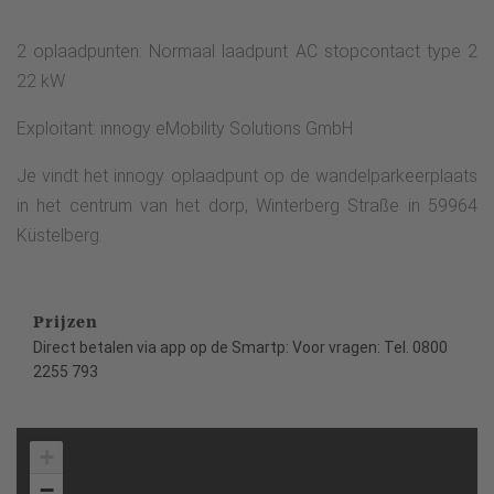
2 oplaadpunten: Normaal laadpunt AC stopcontact type 2
22 kW
Exploitant: innogy eMobility Solutions GmbH
Je vindt het innogy oplaadpunt op de wandelparkeerplaats
in het centrum van het dorp, Winterberg Straße in 59964
Küstelberg.
Prijzen
Direct betalen via app op de Smartp: Voor vragen: Tel. 0800
2255 793
+
−