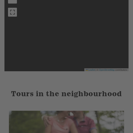
Leaflet
|
©
OpenStreetMap
contributors
Tours in the neighbourhood