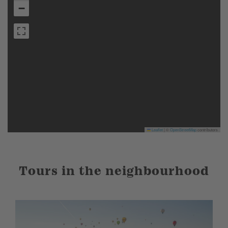
−
Leaflet
|
©
OpenStreetMap
contributors
Tours in the neighbourhood