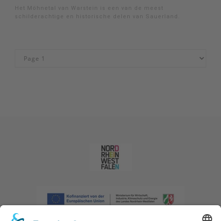
Het Möhnetal van Warstein is een van de meest
schilderachtige en historische delen van Sauerland.