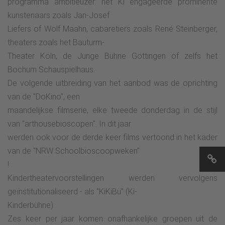
programma ambitieuzer: het Ki engageerde prominente
kunstenaars zoals Jan-Josef
Liefers of Wolf Maahn, cabaretiers zoals René Steinberger,
theaters zoals het Bauturm-
Theater Köln, de Junge Bühne Göttingen of zelfs het
Bochum Schauspielhaus.
De volgende uitbreiding van het aanbod was de oprichting
van de "DoKino", een
maandelijkse filmserie, elke tweede donderdag in de stijl
van "arthousebioscopen". In dit jaar
werden ook voor de derde keer films vertoond in het kader
van de "NRW Schoolbioscoopweken"
!
Kindertheatervoorstellingen werden vervolgens
geïnstitutionaliseerd - als "KiKiBü" (Ki-
Kinderbühne):
Zes keer per jaar komen onafhankelijke groepen uit de