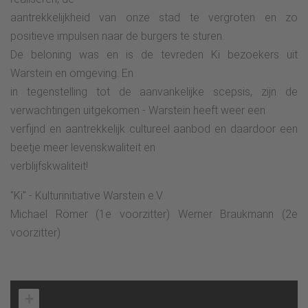
aantrekkelijkheid van onze stad te vergroten en zo
positieve impulsen naar de burgers te sturen.
De beloning was en is de tevreden Ki bezoekers uit
Warstein en omgeving. En
in tegenstelling tot de aanvankelijke scepsis, zijn de
verwachtingen uitgekomen - Warstein heeft weer een
verfijnd en aantrekkelijk cultureel aanbod en daardoor een
beetje meer levenskwaliteit en
verblijfskwaliteit!
"Ki" - Kulturinitiative Warstein e.V.
Michael Römer (1e voorzitter) Werner Braukmann (2e
voorzitter)
+