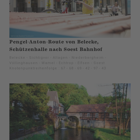
Pengel-Anton-Route von Belecke,
Schützenhalle nach Soest Bahnhof
Belecke - Sichtigvor - Allagen - Niederbergheim -
Völlinghausen - Wamel - Echtrop - Elfsen - Soest
Knotenpunktreihenfolge : 67 - 68 - 69 - 42 - 97 - 43