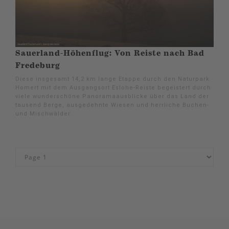
Sauerland-Höhenflug: Von Reiste nach Bad
Fredeburg
Diese insgesamt 14,2 km lange Etappe durch den Naturpark
Homert mit dem Ausgangsort Eslohe-Reiste begeistert durch
viele wunderschöne Panoramaausblicke über das Land der
tausend Berge, ausgedehnte Wiesen und herrliche Buchen-
und Mischwälder.