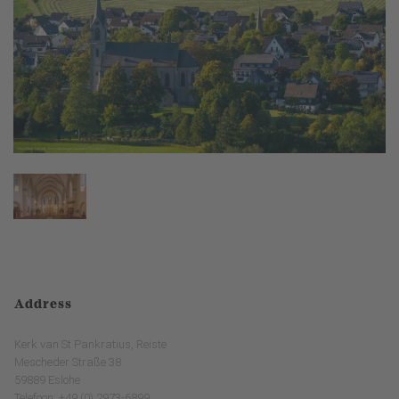
Address
Kerk van St Pankratius, Reiste
Mescheder Straße 38
59889 Eslohe
Telefoon: +49 (0) 2973-6899