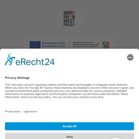
Afdruk
|
Privacybeleid
|
Verklaring van toegankelijkheid
|
Neem
contact met ons op
|
Intranet
Sauerland-Tourismus e.V.
Johannes-Hummel-Weg 1
57392
Schmallenberg
E: info@sauerland.com