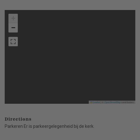
+
−
Leaflet
|
©
OpenStreetMap
contributors
Directions
Parkeren Er is parkeergelegenheid bij de kerk.