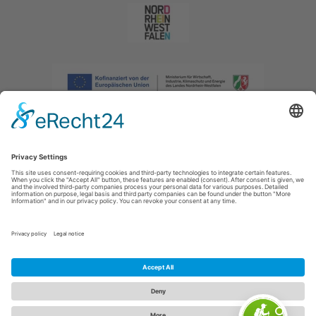
Afdruk
|
Privacybeleid
|
Verklaring van toegankelijkheid
|
Neem
contact met ons op
|
Intranet
Sauerland-Tourismus e.V.
Johannes-Hummel-Weg 1
57392
Schmallenberg
E: info@sauerland.com
Cookie-Einstellungen