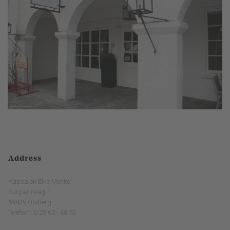
Address
Kapsalon Elke Menke
Kurparkweg 1
59939 Olsberg
Telefoon: 0 29 62 - 48 73