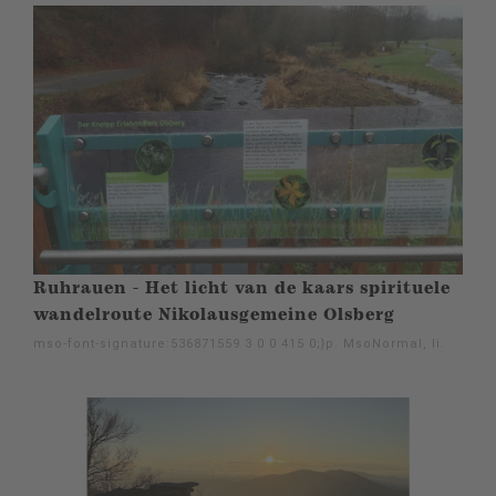
Ruhrauen - Het licht van de kaars spirituele
wandelroute Nikolausgemeine Olsberg
mso-font-signature:536871559 3 0 0 415 0;}p. MsoNormal, li.