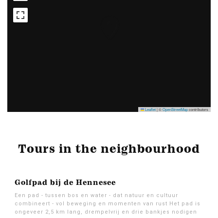
Leaflet
|
©
OpenStreetMap
contributors
Tours in the neighbourhood
Golfpad bij de Hennesee
Een pad - tussen bos en water - dat natuur en cultuur
combineert - vol beweging en momenten van rust Het pad is
ongeveer 2,5 km lang, drempelvrij en drie bankjes nodigen