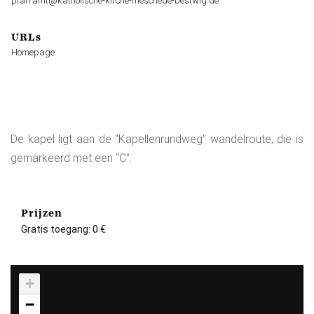
pfarramt@katholische-kirche-meschede-bestwig.de
URLs
Homepage
De kapel ligt aan de "Kapellenrundweg" wandelroute, die is
gemarkeerd met een "C".
Prijzen
Gratis toegang: 0 €
+
−