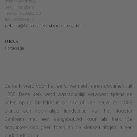
Johannnesstraße
34431 Marsberg
Telefoon: 02992-2430
Fax: 02992-5372
pr-buero@katholische-kirche.marsberg.de
URLs
Homepage
De kerk werd voor het eerst vermeld in een document uit
1250. Deze kerk werd waarschijnlijk verwoest tijdens de
vetes op de Sintfelde in de 14e of 15e eeuw. Tot 1883
diende een voormalige tiendschuur van het klooster
Dahlheim met een aangebouwd koor als kerk. De
schuurkerk had geen toren en de klokken hingen in een
oude lindeboom.