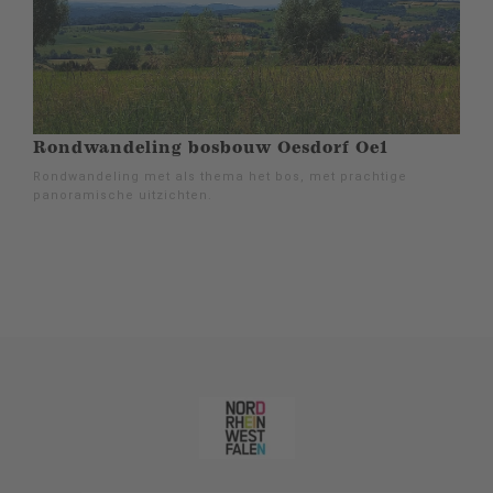
Rondwandeling bosbouw Oesdorf Oe1
Rondwandeling met als thema het bos, met prachtige
panoramische uitzichten.