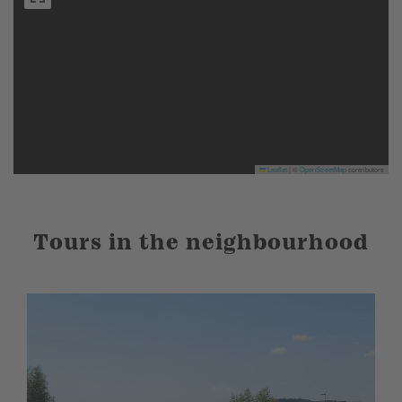
Leaflet
|
©
OpenStreetMap
contributors
Tours in the neighbourhood