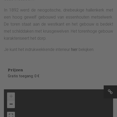
In 1892 werd de neogotische, driebeukige hallenkerk met
een hoog gewelf gebouwd van essenhouten metselwerk.
De toren staat aan de westkant en het gebouw is bedekt
met schilddaken met kruisgewelven. Het torenhoge gebouw
karakteriseert het dorp.
Je kunt het indrukwekkende interieur
hier
bekijken.
Prijzen
Gratis toegang: 0 €
+
−