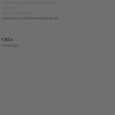
Jachtmuseum Hegering Hülscheid e. V.
Asenbach 9
58579 Schalksmühle
jagdmuseum-schalksmuehle@web.de
URLs
Homepage