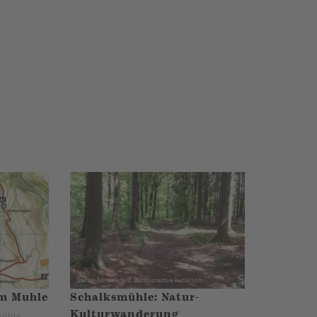
m Muhle
Schalksmühle: Natur-
Kulturwanderung
mühle