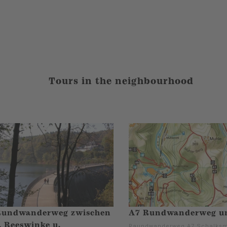
Tours in the neighbourhood
Rundwanderweg zwischen
A7 Rundwanderweg u
, Reeswinke u.
Raundwanderweg A7 Schalks