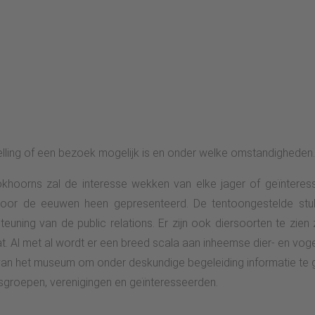
telling of een bezoek mogelijk is en onder welke omstandigheden.
khoorns zal de interesse wekken van elke jager of geïnteres
 door de eeuwen heen gepresenteerd. De tentoongestelde stuk
teuning van de public relations. Er zijn ook diersoorten te zien
at. Al met al wordt er een breed scala aan inheemse dier- en vog
van het museum om onder deskundige begeleiding informatie te 
groepen, verenigingen en geïnteresseerden.