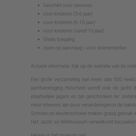
Geschikt voor senioren
voor kinderen (3-6 jaar)
voor kinderen (6-10 jaar)
voor kinderen (vanaf 10 jaar)
Gratis toegang
open op aanvraag / voor evenementen
Actuele informatie: Kijk op de website van de ins
Een grote verzameling van meer dan 500 reebo
jachtvereniging Hülscheid wordt ook de jacht
plaatselijke jagers en zijn geschonken ter onders
meer inheems zijn door veranderingen in de habit
Scholen en kleuterscholen maken graag gebruik 
Het Jacht- en Wildmuseum verwelkomt bezoekers
Helaas is het museum niet