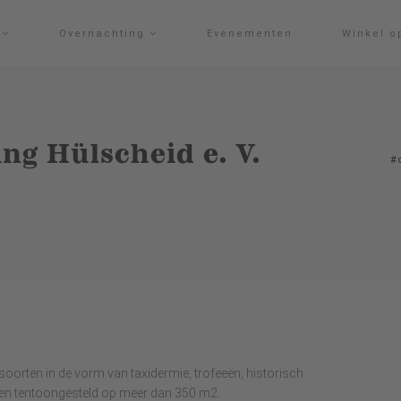
g
Overnachting
Evenementen
Winkel o
g Hülscheid e. V.
#
oorten in de vorm van taxidermie, trofeeën, historisch
orden tentoongesteld op meer dan 350 m2.