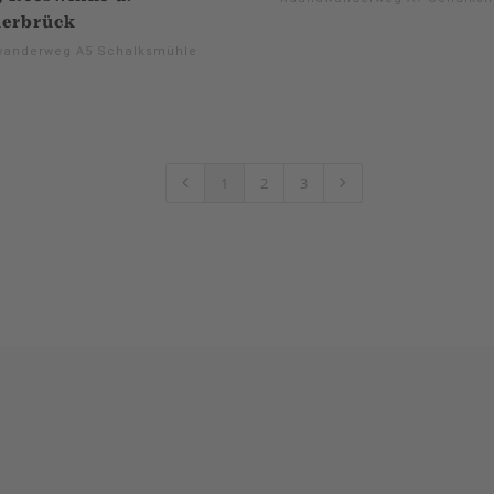
lerbrück
anderweg A5 Schalksmühle
1
2
3