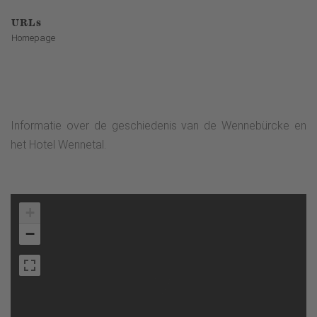
URLs
Homepage
Informatie over de geschiedenis van de Wennebürcke en
het Hotel Wennetal.
+
−