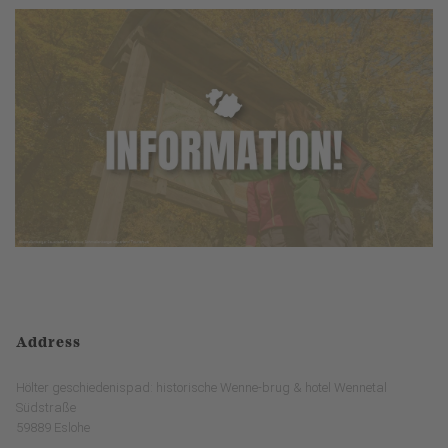
Address
Hölter geschiedenispad: historische Wenne-brug & hotel Wennetal
Südstraße
59889 Eslohe